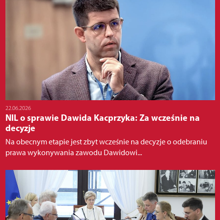
22.06.2026
NIL o sprawie Dawida Kacprzyka: Za wcześnie na
decyzje
Na obecnym etapie jest zbyt wcześnie na decyzje o odebraniu
prawa wykonywania zawodu Dawidowi...