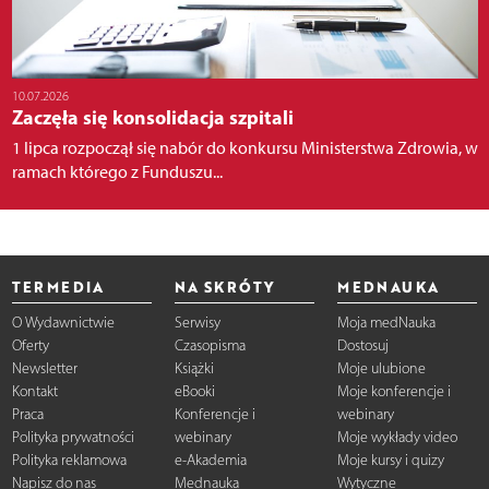
10.07.2026
Zaczęła się konsolidacja szpitali
1 lipca rozpoczął się nabór do konkursu Ministerstwa Zdrowia, w
ramach którego z Funduszu...
TERMEDIA
NA SKRÓTY
MEDNAUKA
O Wydawnictwie
Serwisy
Moja medNauka
Oferty
Czasopisma
Dostosuj
Newsletter
Książki
Moje ulubione
Kontakt
eBooki
Moje konferencje i
Praca
Konferencje i
webinary
Polityka prywatności
webinary
Moje wykłady video
Polityka reklamowa
e-Akademia
Moje kursy i quizy
Napisz do nas
Mednauka
Wytyczne