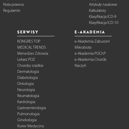
Nota prawna
Artykuły naukowe
Regulamin
Kalkulatory
Klasyfikacja ICD-9
Klasyfikacja ICD-10
SERWISY
E-AKADEMIA
KONGRES TOP
e-Akademia Zaburzeń
MEDICAL TRENDS
Mikrobioty
Menedżer Zdrowia
e-Akademia POChP
Lekarz POZ
e-Akademia Chorób
Choroby rzadkie
Naczyń
Dermatologia
Diabetologia
Onkologia
Neurologia
Reumatologia
Kardiologia
Gastroenterologia
Pulmonologia
Ginekologia
Kurier Medyczny