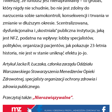
Twierdzę, że fundusz jest nienaprawialny – to grubas,
który nigdy nie schudnie, bo nie jest zdolny do
narzucenia sobie samokontroli, konsekwencji i trwania w
zmianie w dłuższym okresie. Scentralizowana,
dysfunkcjonalna i „skostniała” publiczna instytucja, jaką
jest NFZ, podatna na wpływy: lobby specjalistów,
polityków, organizacji pacjentów, jak pokazuje 23-letnia
historia, nie jest w stanie uniknąć efektu jo-jo.
Artykuł Jack
a R. Łuczaka, członka zarządu Oddziału
Warszawskiego Stowarzyszenia Menedżerów Opieki
Zdrowotnej,
specjalisty organizacji ochrony zdrowia i
zdrowia publicznego.
„Nierozwiązywalne”
Przeczytaj także:
.