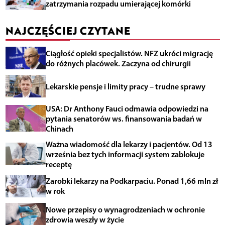
zatrzymania rozpadu umierającej komórki
NAJCZĘŚCIEJ CZYTANE
Ciągłość opieki specjalistów. NFZ ukróci migrację
do różnych placówek. Zaczyna od chirurgii
Lekarskie pensje i limity pracy – trudne sprawy
USA: Dr Anthony Fauci odmawia odpowiedzi na
pytania senatorów ws. finansowania badań w
Chinach
Ważna wiadomość dla lekarzy i pacjentów. Od 13
września bez tych informacji system zablokuje
receptę
Zarobki lekarzy na Podkarpaciu. Ponad 1,66 mln zł
w rok
Nowe przepisy o wynagrodzeniach w ochronie
zdrowia weszły w życie