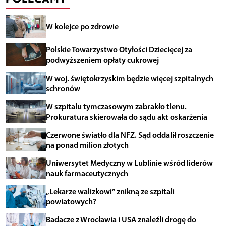
W kolejce po zdrowie
Polskie Towarzystwo Otyłości Dziecięcej za
podwyższeniem opłaty cukrowej
W woj. świętokrzyskim będzie więcej szpitalnych
schronów
W szpitalu tymczasowym zabrakło tlenu.
Prokuratura skierowała do sądu akt oskarżenia
Czerwone światło dla NFZ. Sąd oddalił roszczenie
na ponad milion złotych
Uniwersytet Medyczny w Lublinie wśród liderów
nauk farmaceutycznych
„Lekarze walizkowi” znikną ze szpitali
powiatowych?
Badacze z Wrocławia i USA znaleźli drogę do