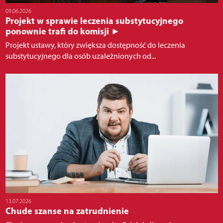
09.06.2026
Projekt w sprawie leczenia substytucyjnego
ponownie trafi do komisji ►
Projekt ustawy, który zwiększa dostępność do leczenia
substytucyjnego dla osób uzależnionych od...
13.07.2026
Chude szanse na zatrudnienie