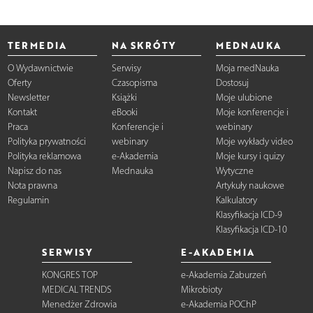
TERMEDIA
NA SKRÓTY
MEDNAUKA
O Wydawnictwie
Serwisy
Moja medNauka
Oferty
Czasopisma
Dostosuj
Newsletter
Książki
Moje ulubione
Kontakt
eBooki
Moje konferencje i
Praca
Konferencje i
webinary
Polityka prywatności
webinary
Moje wykłady video
Polityka reklamowa
e-Akademia
Moje kursy i quizy
Napisz do nas
Mednauka
Wytyczne
Nota prawna
Artykuły naukowe
Regulamin
Kalkulatory
Klasyfikacja ICD-9
Klasyfikacja ICD-10
SERWISY
E-AKADEMIA
KONGRES TOP
e-Akademia Zaburzeń
MEDICAL TRENDS
Mikrobioty
Menedżer Zdrowia
e-Akademia POChP