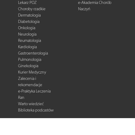
Lekarz POZ
e-Akademia Chorób
Choroby rzadkie
Naczyń
Dermatologia
Diabetologia
Onkologia
Neurologia
Reumatologia
Kardiologia
Gastroenterologia
Pulmonologia
Ginekologia
Kurier Medyczny
Zalecenia i
rekomendacje
e-Praktyka Leczenia
Ran
Warto wiedzieć
Biblioteka podcastów