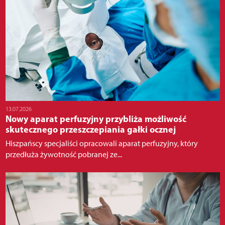
13.07.2026
Nowy aparat perfuzyjny przybliża możliwość
skutecznego przeszczepiania gałki ocznej
Hiszpańscy specjaliści opracowali aparat perfuzyjny, który
przedłuża żywotność pobranej ze...