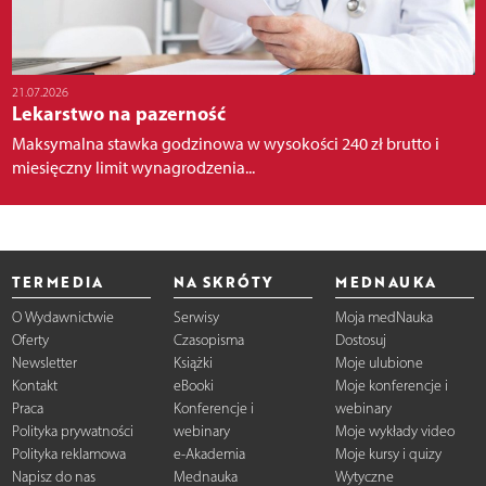
21.07.2026
Lekarstwo na pazerność
Maksymalna stawka godzinowa w wysokości 240 zł brutto i
miesięczny limit wynagrodzenia...
TERMEDIA
NA SKRÓTY
MEDNAUKA
O Wydawnictwie
Serwisy
Moja medNauka
Oferty
Czasopisma
Dostosuj
Newsletter
Książki
Moje ulubione
Kontakt
eBooki
Moje konferencje i
Praca
Konferencje i
webinary
Polityka prywatności
webinary
Moje wykłady video
Polityka reklamowa
e-Akademia
Moje kursy i quizy
Napisz do nas
Mednauka
Wytyczne