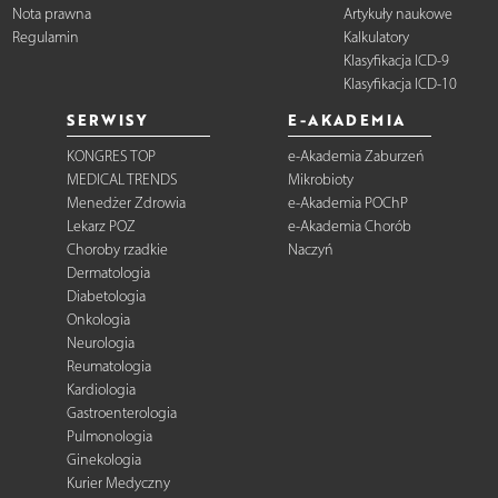
Nota prawna
Artykuły naukowe
Regulamin
Kalkulatory
Klasyfikacja ICD-9
Klasyfikacja ICD-10
SERWISY
E-AKADEMIA
KONGRES TOP
e-Akademia Zaburzeń
MEDICAL TRENDS
Mikrobioty
Menedżer Zdrowia
e-Akademia POChP
Lekarz POZ
e-Akademia Chorób
Choroby rzadkie
Naczyń
Dermatologia
Diabetologia
Onkologia
Neurologia
Reumatologia
Kardiologia
Gastroenterologia
Pulmonologia
Ginekologia
Kurier Medyczny