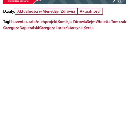
Działy:
Aktualności w Menedżer Zdrowia
Aktualności
Tagi:
leczenie uzależnień
projekt
Komisja Zdrowia
Sejm
Wioletta Tomczak
Grzegorz Napieralski
Grzegorz Lorek
Katarzyna Kęcka