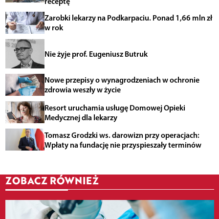
receptę
Zarobki lekarzy na Podkarpaciu. Ponad 1,66 mln zł
w rok
Nie żyje prof. Eugeniusz Butruk
Nowe przepisy o wynagrodzeniach w ochronie
zdrowia weszły w życie
Resort uruchamia usługę Domowej Opieki
Medycznej dla lekarzy
Tomasz Grodzki ws. darowizn przy operacjach:
Wpłaty na fundację nie przyspieszały terminów
ZOBACZ RÓWNIEŻ