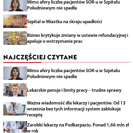
Mimo afery liczba pacjentów SOR-u w Szpitalu
Południowym nie spadła
Szpital w Miastku na skraju upadłości
Biznes krytykuje zmiany w ustawie refundacyjnej i
apeluje o wstrzymanie prac
NAJCZĘŚCIEJ CZYTANE
Mimo afery liczba pacjentów SOR-u w Szpitalu
Południowym nie spadła
Lekarskie pensje i limity pracy – trudne sprawy
Ważna wiadomość dla lekarzy i pacjentów. Od 13
września bez tych informacji system zablokuje
receptę
Zarobki lekarzy na Podkarpaciu. Ponad 1,66 mln zł
w rok