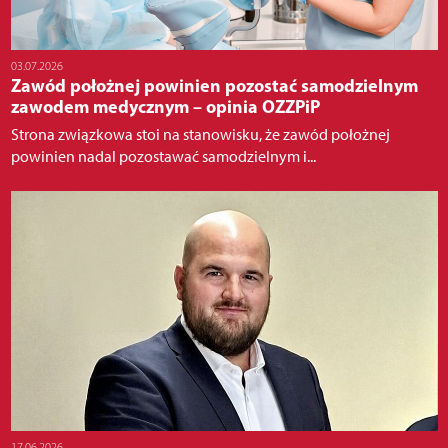
03.07.2026
Zawód położnej powinien pozostać samodzielnym
zawodem medycznym – opinia OZZPiP
Strona związkowa stoi na stanowisku, że zawód położnej
powinien nadal pozostawać samodzielnym i...
17.06.2026