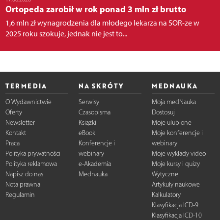
Ortopeda zarobił w rok ponad 3 mln zł brutto
1,6 mln zł wynagrodzenia dla młodego lekarza na SOR-ze w
2025 roku szokuje, jednak nie jest to...
TERMEDIA
NA SKRÓTY
MEDNAUKA
O Wydawnictwie
Serwisy
Moja medNauka
Oferty
Czasopisma
Dostosuj
Newsletter
Książki
Moje ulubione
Kontakt
eBooki
Moje konferencje i
Praca
Konferencje i
webinary
Polityka prywatności
webinary
Moje wykłady video
Polityka reklamowa
e-Akademia
Moje kursy i quizy
Napisz do nas
Mednauka
Wytyczne
Nota prawna
Artykuły naukowe
Regulamin
Kalkulatory
Klasyfikacja ICD-9
Klasyfikacja ICD-10