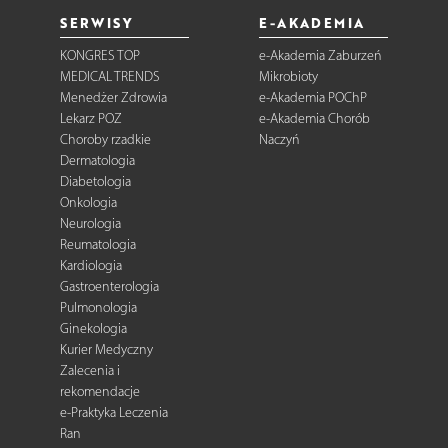
SERWISY
E-AKADEMIA
KONGRES TOP
e-Akademia Zaburzeń
MEDICAL TRENDS
Mikrobioty
Menedżer Zdrowia
e-Akademia POChP
Lekarz POZ
e-Akademia Chorób
Choroby rzadkie
Naczyń
Dermatologia
Diabetologia
Onkologia
Neurologia
Reumatologia
Kardiologia
Gastroenterologia
Pulmonologia
Ginekologia
Kurier Medyczny
Zalecenia i
rekomendacje
e-Praktyka Leczenia
Ran