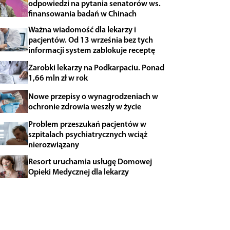
odpowiedzi na pytania senatorów ws.
finansowania badań w Chinach
Ważna wiadomość dla lekarzy i
pacjentów. Od 13 września bez tych
informacji system zablokuje receptę
Zarobki lekarzy na Podkarpaciu. Ponad
1,66 mln zł w rok
Nowe przepisy o wynagrodzeniach w
ochronie zdrowia weszły w życie
Problem przeszukań pacjentów w
szpitalach psychiatrycznych wciąż
nierozwiązany
Resort uruchamia usługę Domowej
Opieki Medycznej dla lekarzy