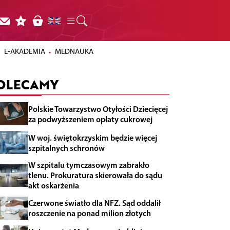
E-AKADEMIA
MEDNAUKA
OLECAMY
Polskie Towarzystwo Otyłości Dziecięcej
za podwyższeniem opłaty cukrowej
W woj. świętokrzyskim będzie więcej
szpitalnych schronów
W szpitalu tymczasowym zabrakło
tlenu. Prokuratura skierowała do sądu
akt oskarżenia
Czerwone światło dla NFZ. Sąd oddalił
roszczenie na ponad milion złotych