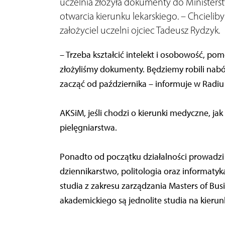
uczelnia złożyła dokumenty do Ministerst
otwarcia kierunku lekarskiego. – Chcielib
założyciel uczelni ojciec Tadeusz Rydzyk.
– Trzeba kształcić intelekt i osobowość, p
złożyliśmy dokumenty. Będziemy robili nabó
zacząć od października – informuje w Radiu
AKSiM, jeśli chodzi o kierunki medyczne, jak 
pielęgniarstwa.
Ponadto od początku działalności prowadzi 
dziennikarstwo, politologia oraz informatyk
studia z zakresu zarządzania Masters of Bu
akademickiego są jednolite studia na kieru