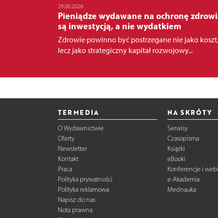
29.06.2026
Pieniądze wydawane na ochronę zdrowi
są inwestycją, a nie wydatkiem
Zdrowie powinno być postrzegane nie jako koszt
lecz jako strategiczny kapitał rozwojowy...
TERMEDIA
NA SKRÓTY
O Wydawnictwie
Serwisy
Oferty
Czasopisma
Newsletter
Książki
Kontakt
eBooki
Praca
Konferencje i web
Polityka prywatności
e-Akademia
Polityka reklamowa
Mednauka
Napisz do nas
Nota prawna