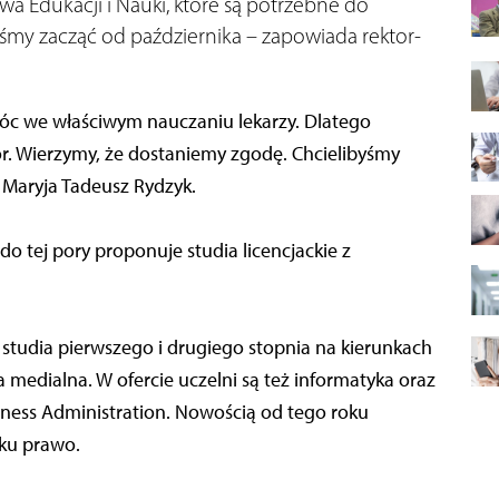
wa Edukacji i Nauki, które są potrzebne do
yśmy zacząć od października – zapowiada rektor-
omóc we właściwym nauczaniu lekarzy. Dlatego
r. Wierzymy, że dostaniemy zgodę. Chcielibyśmy
 Maryja Tadeusz Rydzyk.
do tej pory proponuje studia licencjackie z
studia pierwszego i drugiego stopnia na kierunkach
a medialna. W ofercie uczelni są też informatyka oraz
siness Administration. Nowością od tego roku
nku prawo.