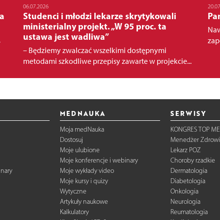
06.07.2026
20.0
a
Studenci i młodzi lekarze skrytykowali
Pa
ministerialny projekt. „W 95 proc. ta
Naw
ustawa jest wadliwa”
,
zap
– Będziemy zwalczać wszelkimi dostępnymi
metodami szkodliwe przepisy zawarte w projekcie...
MEDNAUKA
SERWISY
Moja medNauka
KONGRES TOP ME
Dostosuj
Menedżer Zdrowi
Moje ulubione
Lekarz POZ
Moje konferencje i webinary
Choroby rzadkie
inary
Moje wykłady video
Dermatologia
Moje kursy i quizy
Diabetologia
Wytyczne
Onkologia
Artykuły naukowe
Neurologia
Kalkulatory
Reumatologia