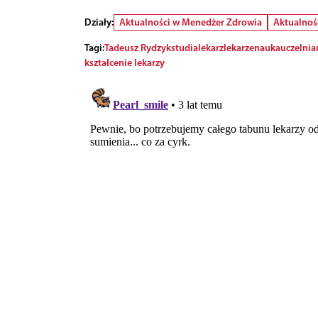
Działy:
Aktualności w Menedżer Zdrowia
Aktualnoś
Tagi:
Tadeusz Rydzyk
studia
lekarz
lekarze
nauka
uczelnia
kształcenie lekarzy