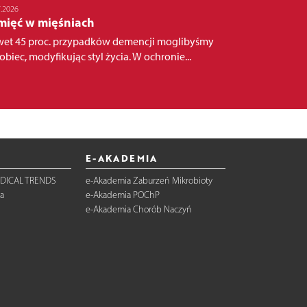
7.2026
mięć w mięśniach
et 45 proc. przypadków demencji moglibyśmy
obiec, modyfikując styl życia. W ochronie...
E-AKADEMIA
DICAL TRENDS
e-Akademia Zaburzeń Mikrobioty
a
e-Akademia POChP
e-Akademia Chorób Naczyń