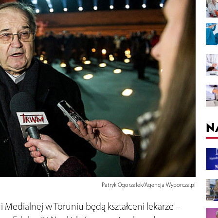
N
Patryk Ogorzalek/Agencja Wyborcza.pl
 Medialnej w Toruniu będą kształceni lekarze –