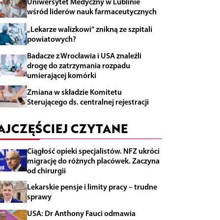
Uniwersytet Medyczny w Lublinie
wśród liderów nauk farmaceutycznych
„Lekarze walizkowi” znikną ze szpitali
powiatowych?
Badacze z Wrocławia i USA znaleźli
drogę do zatrzymania rozpadu
umierającej komórki
Zmiana w składzie Komitetu
Sterującego ds. centralnej rejestracji
AJCZĘŚCIEJ CZYTANE
Ciągłość opieki specjalistów. NFZ ukróci
migrację do różnych placówek. Zaczyna
od chirurgii
Lekarskie pensje i limity pracy – trudne
sprawy
USA: Dr Anthony Fauci odmawia