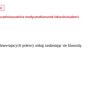
ci
uczelnie
uczelnie medyczne
kierunek lekarski
studenci