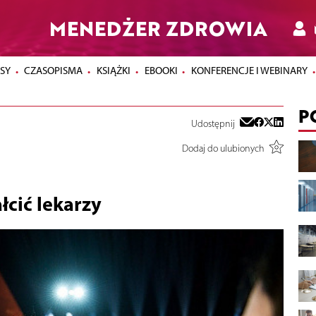
MENEDŻER ZDROWIA
SY
CZASOPISMA
KSIĄŻKI
EBOOKI
KONFERENCJE I WEBINARY
P
Udostępnij
Dodaj do ulubionych
łcić lekarzy