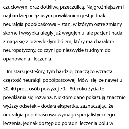
czuciowymi oraz dotkliwą przeczulicą. Najgroźniejszym i
najbardziej uciążliwym powikłaniem jest jednak
neuralgia popółpaścowa – stan, w którym ostre zmiany
skórne i wysypka uległy już wygojeniu, ale pacjent nadal
zmaga się z przewlekłym bólem, który ma charakter
neuropatyczny, co czyni go niezwykle trudnym do
opanowania i leczenia.
– Im starsi jesteśmy, tym bardziej znacząco wzrasta
częstość neuralgii popółpaścowej. Mówi się, że nawet u
30, 40 proc. osób powyżej 70. i 80. roku życia te
powikłania się rozwiną. Niektóre dane pokazują znacznie
wyższy odsetek – dodała ekspertka, zaznaczając, że
neuralgia popółpaścowa wymaga specjalistycznego
leczenia, jednak dostęp do poradni leczenia bólu w