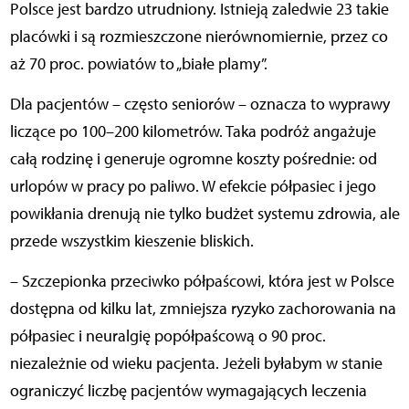
Polsce jest bardzo utrudniony. Istnieją zaledwie 23 takie
placówki i są rozmieszczone nierównomiernie, przez co
aż 70 proc. powiatów to „białe plamy”.
Dla pacjentów – często seniorów – oznacza to wyprawy
liczące po 100–200 kilometrów. Taka podróż angażuje
całą rodzinę i generuje ogromne koszty pośrednie: od
urlopów w pracy po paliwo. W efekcie półpasiec i jego
powikłania drenują nie tylko budżet systemu zdrowia, ale
przede wszystkim kieszenie bliskich.
– Szczepionka przeciwko półpaścowi, która jest w Polsce
dostępna od kilku lat, zmniejsza ryzyko zachorowania na
półpasiec i neuralgię popółpaścową o 90 proc.
niezależnie od wieku pacjenta. Jeżeli byłabym w stanie
ograniczyć liczbę pacjentów wymagających leczenia