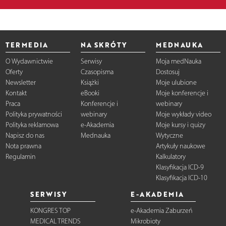
TERMEDIA
NA SKRÓTY
MEDNAUKA
O Wydawnictwie
Serwisy
Moja medNauka
Oferty
Czasopisma
Dostosuj
Newsletter
Książki
Moje ulubione
Kontakt
eBooki
Moje konferencje i
Praca
Konferencje i
webinary
Polityka prywatności
webinary
Moje wykłady video
Polityka reklamowa
e-Akademia
Moje kursy i quizy
Napisz do nas
Mednauka
Wytyczne
Nota prawna
Artykuły naukowe
Regulamin
Kalkulatory
Klasyfikacja ICD-9
Klasyfikacja ICD-10
SERWISY
E-AKADEMIA
KONGRES TOP
e-Akademia Zaburzeń
MEDICAL TRENDS
Mikrobioty