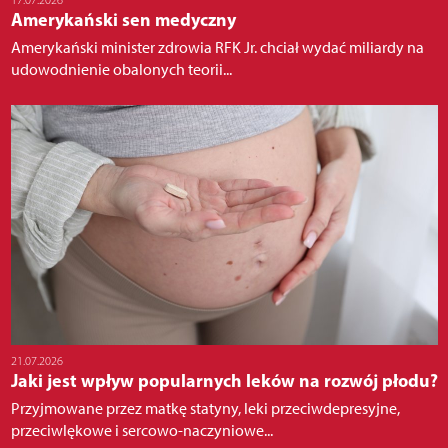
17.07.2026
Amerykański sen medyczny
Amerykański minister zdrowia RFK Jr. chciał wydać miliardy na
udowodnienie obalonych teorii...
21.07.2026
Jaki jest wpływ popularnych leków na rozwój płodu?
Przyjmowane przez matkę statyny, leki przeciwdepresyjne,
przeciwlękowe i sercowo-naczyniowe...