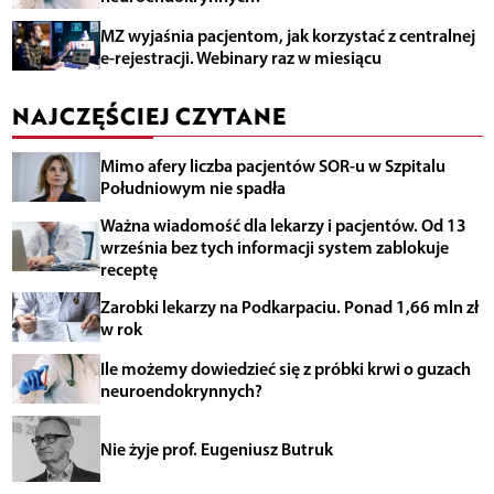
MZ wyjaśnia pacjentom, jak korzystać z centralnej
e-rejestracji. Webinary raz w miesiącu
NAJCZĘŚCIEJ CZYTANE
Mimo afery liczba pacjentów SOR-u w Szpitalu
Południowym nie spadła
Ważna wiadomość dla lekarzy i pacjentów. Od 13
września bez tych informacji system zablokuje
receptę
Zarobki lekarzy na Podkarpaciu. Ponad 1,66 mln zł
w rok
Ile możemy dowiedzieć się z próbki krwi o guzach
neuroendokrynnych?
Nie żyje prof. Eugeniusz Butruk