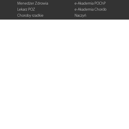
Menedżer Zdrowia
e-Akademia POChP
Lekarz POZ
e-Akademia Chorób
Choroby rzadkie
Naczyń
Dermatologia
Diabetologia
Onkologia
Neurologia
Reumatologia
Kardiologia
Gastroenterologia
Pulmonologia
Ginekologia
Kurier Medyczny
Zalecenia i
rekomendacje
e-Praktyka Leczenia
Ran
Warto wiedzieć
Biblioteka podcastów