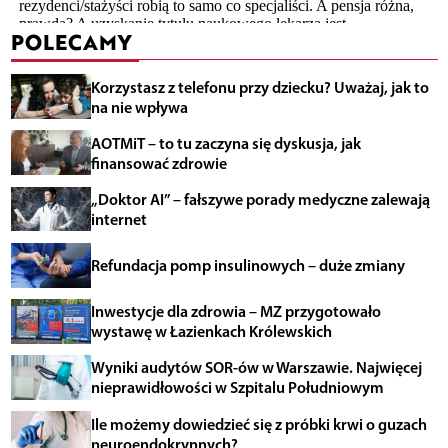
POLECAMY
Korzystasz z telefonu przy dziecku? Uważaj, jak to
na nie wpływa
AOTMiT – to tu zaczyna się dyskusja, jak
finansować zdrowie
„Doktor AI” – fałszywe porady medyczne zalewają
internet
Refundacja pomp insulinowych – duże zmiany
Inwestycje dla zdrowia – MZ przygotowało
wystawę w Łazienkach Królewskich
Wyniki audytów SOR-ów w Warszawie. Najwięcej
nieprawidłowości w Szpitalu Południowym
Ile możemy dowiedzieć się z próbki krwi o guzach
neuroendokrynnych?