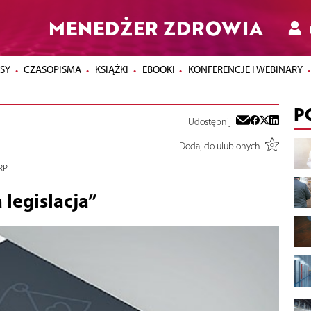
MENEDŻER ZDROWIA
SY
CZASOPISMA
KSIĄŻKI
EBOOKI
KONFERENCJE I WEBINARY
P
Udostępnij
Dodaj do ulubionych
RP
 legislacja”