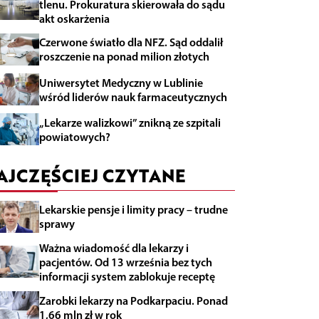
tlenu. Prokuratura skierowała do sądu
akt oskarżenia
Czerwone światło dla NFZ. Sąd oddalił
roszczenie na ponad milion złotych
Uniwersytet Medyczny w Lublinie
wśród liderów nauk farmaceutycznych
„Lekarze walizkowi” znikną ze szpitali
powiatowych?
AJCZĘŚCIEJ CZYTANE
Lekarskie pensje i limity pracy – trudne
sprawy
Ważna wiadomość dla lekarzy i
pacjentów. Od 13 września bez tych
informacji system zablokuje receptę
Zarobki lekarzy na Podkarpaciu. Ponad
1,66 mln zł w rok