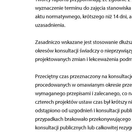
wyznaczenie terminu do zajęcia stanowiska
aktu normatywnego, krótszego niż 14 dni,
uzasadnienia.
Zasadniczo wskazane jest stosowanie dłużs
okresów konsultacji świadczy o nieprzywią
projektowanych zmian i lekceważenia podm
Przeciętny czas przeznaczony na konsultacj
procedowanych w omawianym okresie przez r
wymaganego przepisami i zalecanego, co n
czterech projektów ustaw czas był krótszy n
odstąpiono od uzgodnień i konsultacji publi
przypadkach brakowało przekonywującego 
konsultacji publicznych lub całkowitej rezyg