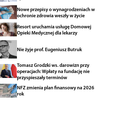
Nowe przepisy o wynagrodzeniach w
ochronie zdrowia weszły w życie
Resort uruchamia usługę Domowej
Opieki Medycznej dla lekarzy
Nie żyje prof. Eugeniusz Butruk
Tomasz Grodzki ws. darowizn przy
operacjach: Wpłaty na fundację nie
przyspieszały terminów
NFZ zmienia plan finansowy na 2026
rok