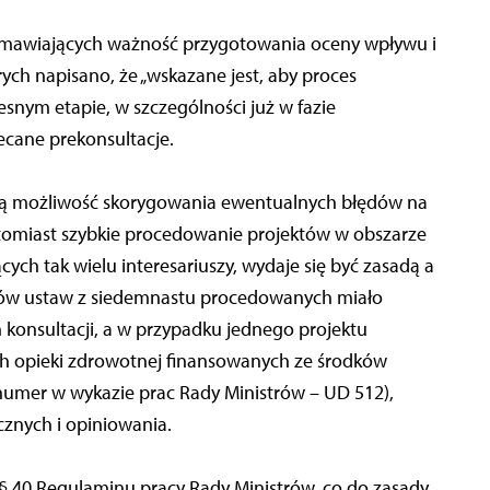
omawiających ważność przygotowania oceny wpływu i
ych napisano, że „wskazane jest, aby proces
esnym etapie, w szczególności już w fazie
lecane prekonsultacje.
dają możliwość skorygowania ewentualnych błędów na
Natomiast szybkie procedowanie projektów w obszarze
ych tak wielu interesariuszy, wydaje się być zasadą a
któw ustaw z siedemnastu procedowanych miało
konsultacji, a w przypadku jednego projektu
h opieki zdrowotnej finansowanych ze środków
numer w wykazie prac Rady Ministrów – UD 512),
cznych i opiniowania.
§ 40 Regulaminu pracy Rady Ministrów, co do zasady