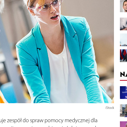
N
iStock
łuje zespół do spraw pomocy medycznej dla