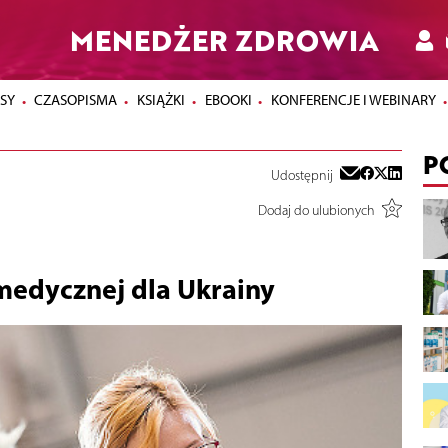
MENEDŻER ZDROWIA
SY
CZASOPISMA
KSIĄŻKI
EBOOKI
KONFERENCJE I WEBINARY
P
Udostępnij
Dodaj do ulubionych
edycznej dla Ukrainy