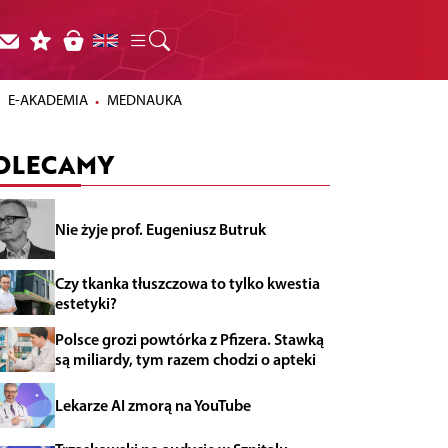
E-AKADEMIA
MEDNAUKA
OLECAMY
Nie żyje prof. Eugeniusz Butruk
Czy tkanka tłuszczowa to tylko kwestia
estetyki?
Polsce grozi powtórka z Pfizera. Stawką
są miliardy, tym razem chodzi o apteki
Lekarze AI zmorą na YouTube