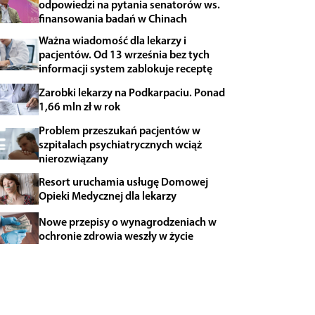
odpowiedzi na pytania senatorów ws.
finansowania badań w Chinach
Ważna wiadomość dla lekarzy i
pacjentów. Od 13 września bez tych
informacji system zablokuje receptę
Zarobki lekarzy na Podkarpaciu. Ponad
1,66 mln zł w rok
Problem przeszukań pacjentów w
szpitalach psychiatrycznych wciąż
nierozwiązany
Resort uruchamia usługę Domowej
Opieki Medycznej dla lekarzy
Nowe przepisy o wynagrodzeniach w
ochronie zdrowia weszły w życie