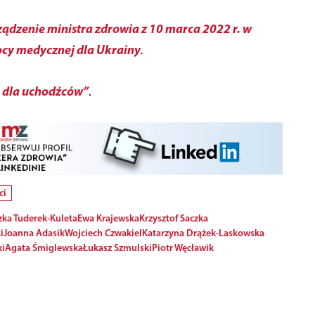
ądzenie ministra zdrowia z 10 marca 2022 r. w
cy medycznej dla Ukrainy
.
 dla uchodźców”
.
ci
ka Tuderek-Kuleta
Ewa Krajewska
Krzysztof Saczka
i
Joanna Adasik
Wojciech Czwakiel
Katarzyna Drążek-Laskowska
i
Agata Śmiglewska
Łukasz Szmulski
Piotr Węcławik