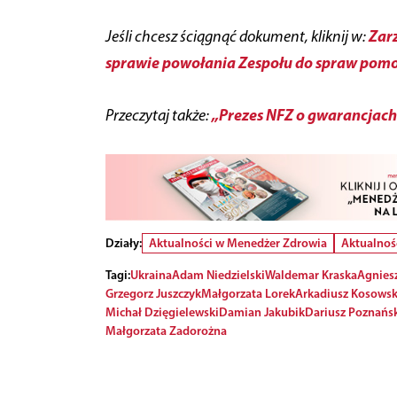
Zarz
Jeśli chcesz ściągnąć dokument, kliknij w:
sprawie powołania Zespołu do spraw pomo
„Prezes NFZ o gwarancjach
Przeczytaj także:
Działy:
Aktualności w Menedżer Zdrowia
Aktualnoś
Tagi:
Ukraina
Adam Niedzielski
Waldemar Kraska
Agniesz
Grzegorz Juszczyk
Małgorzata Lorek
Arkadiusz Kosowsk
Michał Dzięgielewski
Damian Jakubik
Dariusz Poznańsk
Małgorzata Zadorożna