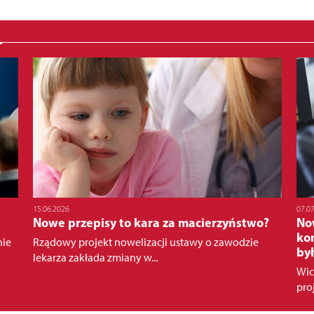
15.06.2026
07.0
Nowe przepisy to kara za macierzyństwo?
No
kom
nie
Rządowy projekt nowelizacji ustawy o zawodzie
by
lekarza zakłada zmiany w...
Wic
pro