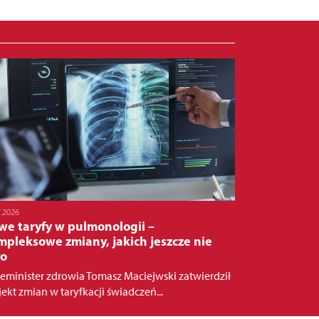
7.2026
we taryfy w pulmonologii –
pleksowe zmiany, jakich jeszcze nie
ło
eminister zdrowia Tomasz Maciejwski zatwierdził
jekt zmian w taryfkacji świadczeń...