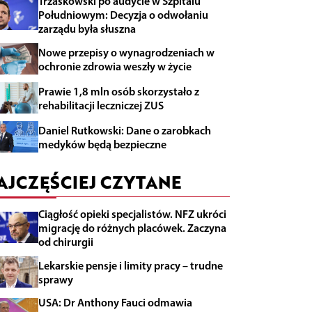
Trzaskowski po audycie w Szpitalu
Południowym: Decyzja o odwołaniu
zarządu była słuszna
Nowe przepisy o wynagrodzeniach w
ochronie zdrowia weszły w życie
Prawie 1,8 mln osób skorzystało z
rehabilitacji leczniczej ZUS
Daniel Rutkowski: Dane o zarobkach
medyków będą bezpieczne
AJCZĘŚCIEJ CZYTANE
Ciągłość opieki specjalistów. NFZ ukróci
migrację do różnych placówek. Zaczyna
od chirurgii
Lekarskie pensje i limity pracy – trudne
sprawy
USA: Dr Anthony Fauci odmawia