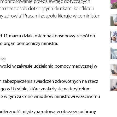
 „monitorowanie przedsięwzięć dotyczących
 rzecz osób dotkniętych skutkami konfliktu i
 zdrowia”. Pracami zespołu kieruje wiceminister
od 11 marca działa osiemnastoosobowy zespół do
to organ pomocniczy ministra.
są:
liwości w zakresie udzielania pomocy medycznej w
h zabezpieczenia świadczeń zdrowotnych na rzecz
go w Ukrainie, które znalazły się na terytorium
nie w tym zakresie wniosków ministrowi właściwemu
społeczność międzynarodową w obszarze ochrony