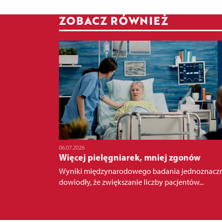
ZOBACZ RÓWNIEŻ
06.07.2026
Więcej pielęgniarek, mniej zgonów
Wyniki międzynarodowego badania jednoznacz
dowiodły, że zwiększanie liczby pacjentów...