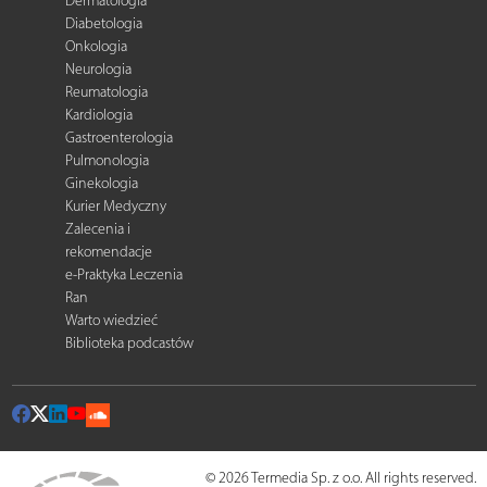
Dermatologia
Diabetologia
Onkologia
Neurologia
Reumatologia
Kardiologia
Gastroenterologia
Pulmonologia
Ginekologia
Kurier Medyczny
Zalecenia i
rekomendacje
e-Praktyka Leczenia
Ran
Warto wiedzieć
Biblioteka podcastów
© 2026 Termedia Sp. z o.o. All rights reserved.