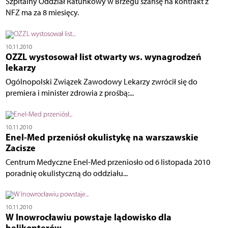
Szpitalny Oddział Ratunkowy w Brzegu szansę na kontrakt z
NFZ ma za 8 miesięcy.
10.11.2010
OZZL wystosował list otwarty ws. wynagrodzeń
lekarzy
Ogólnopolski Związek Zawodowy Lekarzy zwrócił się do
premiera i minister zdrowia z prośbą:...
10.11.2010
Enel-Med przeniósł okulistykę na warszawskie
Zacisze
Centrum Medyczne Enel-Med przeniosło od 6 listopada 2010
poradnię okulistyczną do oddziału...
10.11.2010
W Inowrocławiu powstaje lądowisko dla
helikopterów