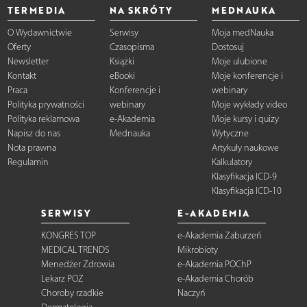
TERMEDIA
NA SKRÓTY
MEDNAUKA
O Wydawnictwie
Serwisy
Moja medNauka
Oferty
Czasopisma
Dostosuj
Newsletter
Książki
Moje ulubione
Kontakt
eBooki
Moje konferencje i
Praca
Konferencje i
webinary
Polityka prywatności
webinary
Moje wykłady video
Polityka reklamowa
e-Akademia
Moje kursy i quizy
Napisz do nas
Mednauka
Wytyczne
Nota prawna
Artykuły naukowe
Regulamin
Kalkulatory
Klasyfikacja ICD-9
Klasyfikacja ICD-10
SERWISY
E-AKADEMIA
KONGRES TOP
e-Akademia Zaburzeń
MEDICAL TRENDS
Mikrobioty
Menedżer Zdrowia
e-Akademia POChP
Lekarz POZ
e-Akademia Chorób
Choroby rzadkie
Naczyń