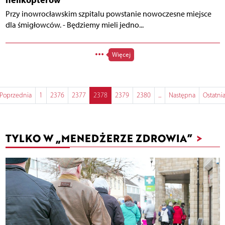
Przy inowrocławskim szpitalu powstanie nowoczesne miejsce
dla śmigłowców. - Będziemy mieli jedno...
Więcej
Poprzednia
1
2376
2377
2378
2379
2380
...
Następna
Ostatni
TYLKO W „MENEDŻERZE ZDROWIA”
>