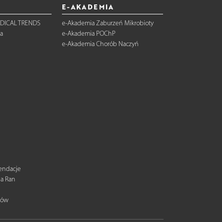
E-AKADEMIA
DICAL TRENDS
e-Akademia Zaburzeń Mikrobioty
a
e-Akademia POChP
e-Akademia Chorób Naczyń
mendacje
ia Ran
tów