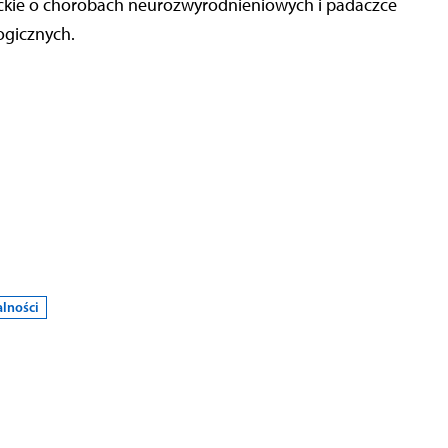
nckie o chorobach neurozwyrodnieniowych i padaczce
ogicznych.
lności