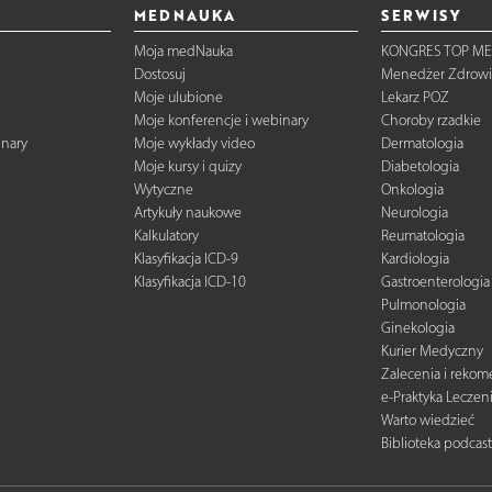
MEDNAUKA
SERWISY
Moja medNauka
KONGRES TOP ME
Dostosuj
Menedżer Zdrowi
Moje ulubione
Lekarz POZ
Moje konferencje i webinary
Choroby rzadkie
inary
Moje wykłady video
Dermatologia
Moje kursy i quizy
Diabetologia
Wytyczne
Onkologia
Artykuły naukowe
Neurologia
Kalkulatory
Reumatologia
Klasyfikacja ICD-9
Kardiologia
Klasyfikacja ICD-10
Gastroenterologia
Pulmonologia
Ginekologia
Kurier Medyczny
Zalecenia i reko
e-Praktyka Leczen
Warto wiedzieć
Biblioteka podcas