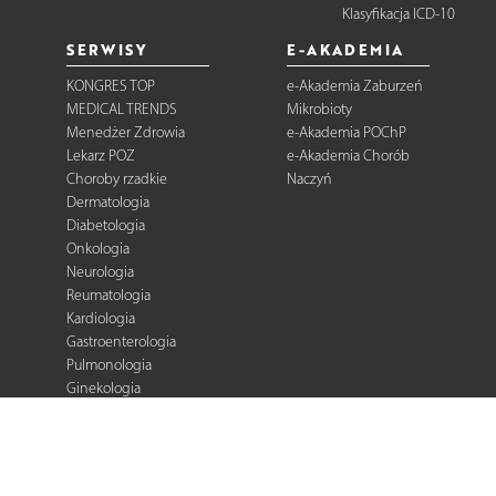
Klasyfikacja ICD-10
SERWISY
E-AKADEMIA
KONGRES TOP
e-Akademia Zaburzeń
MEDICAL TRENDS
Mikrobioty
Menedżer Zdrowia
e-Akademia POChP
Lekarz POZ
e-Akademia Chorób
Choroby rzadkie
Naczyń
Dermatologia
Diabetologia
Onkologia
Neurologia
Reumatologia
Kardiologia
Gastroenterologia
Pulmonologia
Ginekologia
Kurier Medyczny
Zalecenia i
rekomendacje
e-Praktyka Leczenia