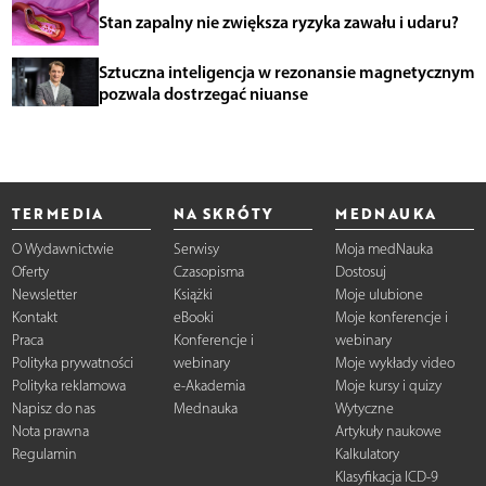
Stan zapalny nie zwiększa ryzyka zawału i udaru?
Sztuczna inteligencja w rezonansie magnetycznym
pozwala dostrzegać niuanse
TERMEDIA
NA SKRÓTY
MEDNAUKA
O Wydawnictwie
Serwisy
Moja medNauka
Oferty
Czasopisma
Dostosuj
Newsletter
Książki
Moje ulubione
Kontakt
eBooki
Moje konferencje i
Praca
Konferencje i
webinary
Polityka prywatności
webinary
Moje wykłady video
Polityka reklamowa
e-Akademia
Moje kursy i quizy
Napisz do nas
Mednauka
Wytyczne
Nota prawna
Artykuły naukowe
Regulamin
Kalkulatory
Klasyfikacja ICD-9