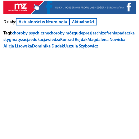
Działy:
Aktualności w Neurologia
Aktualności
Tagi:
choroby psychiczne
choroby mózgu
depresja
schizofrenia
padaczka
stygmatyzacja
edukacja
wiedza
Konrad Rejdak
Magdalena Nowicka
Alicja Lisowska
Dominika Dudek
Urszula Szybowicz