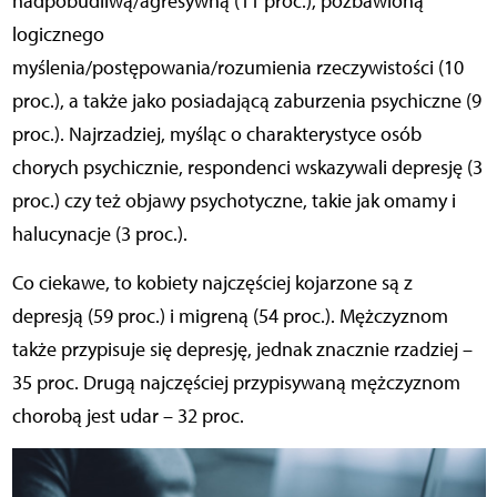
nadpobudliwą/agresywną (11 proc.), pozbawioną
logicznego
myślenia/postępowania/rozumienia
rzeczywistości (10
proc.), a także jako posiadającą zaburzenia psychiczne (9
proc.). Najrzadziej, myśląc o charakterystyce osób
chorych psychicznie, respondenci wskazywali depresję (3
proc.) czy też objawy psychotyczne, takie jak omamy i
halucynacje (3 proc.).
Co ciekawe, to kobiety najczęściej kojarzone są z
depresją (59 proc.) i migreną (54 proc.). Mężczyznom
także przypisuje się depresję, jednak znacznie rzadziej –
35 proc. Drugą najczęściej przypisywaną mężczyznom
chorobą jest udar – 32 proc.