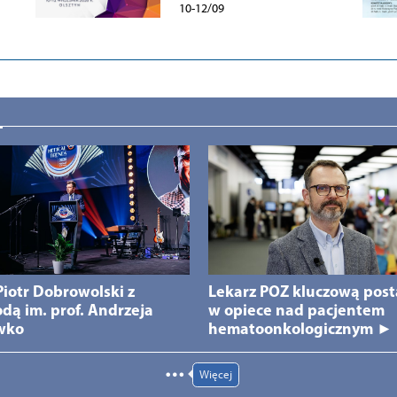
10-12/09
 Piotr Dobrowolski z
Lekarz POZ kluczową post
dą im. prof. Andrzeja
w opiece nad pacjentem
wko
hematoonkologicznym ►
Więcej