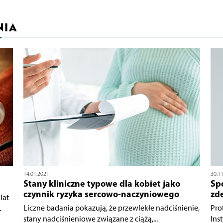
NIA
14.01.2021
30.1
Stany kliniczne typowe dla kobiet jako
Spó
czynnik ryzyka sercowo-naczyniowego
zd
lat
Liczne badania pokazują, że przewlekłe nadciśnienie,
Pro
.
stany nadciśnieniowe związane z ciążą,...
Ins