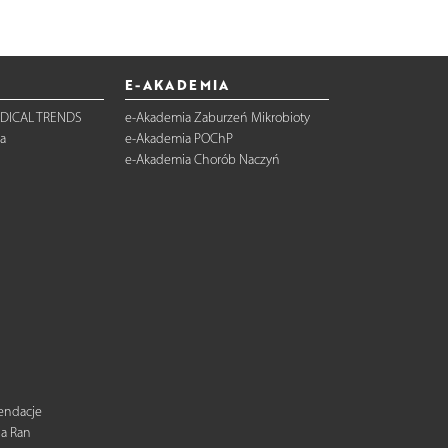
E-AKADEMIA
DICAL TRENDS
e-Akademia Zaburzeń Mikrobioty
a
e-Akademia POChP
e-Akademia Chorób Naczyń
mendacje
ia Ran