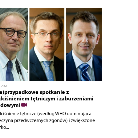
5.2020
ie)przypadkowe spotkanie z
dciśnieniem tętniczym i zaburzeniami
pidowymi
ciśnienie tętnicze (według WHO dominująca
yczyna przedwczesnych zgonów) i zwiększone
ko...