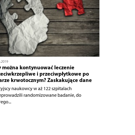
6.2019
y można kontynuować leczenie
zeciwkrzepliwe i przeciwpłytkowe po
arze krwotocznym? Zaskakujące dane
tyjscy naukowcy w aż 122 szpitalach
eprowadzili randomizowane badanie, do
ego...