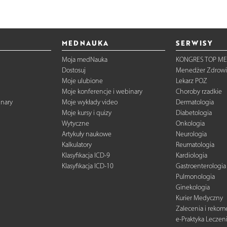
MEDNAUKA
SERWISY
Moja medNauka
KONGRES TOP ME
Dostosuj
Menedżer Zdrowi
Moje ulubione
Lekarz POZ
Moje konferencje i webinary
Choroby rzadkie
inary
Moje wykłady video
Dermatologia
Moje kursy i quizy
Diabetologia
Wytyczne
Onkologia
Artykuły naukowe
Neurologia
Kalkulatory
Reumatologia
Klasyfikacja ICD-9
Kardiologia
Klasyfikacja ICD-10
Gastroenterologia
Pulmonologia
Ginekologia
Kurier Medyczny
Zalecenia i reko
e-Praktyka Leczen