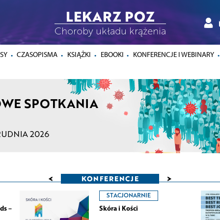
LEKARZ POZ
Choroby układu krążenia
SY
CZASOPISMA
KSIĄŻKI
EBOOKI
KONFERENCJE I WEBINARY
<
>
KONFERENCJE
STACJONARNIE
ds –
Skóra i Kości