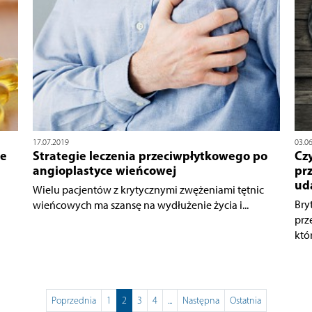
17.07.2019
03.0
je
Strategie leczenia przeciwpłytkowego po
Cz
angioplastyce wieńcowej
pr
ud
Wielu pacjentów z krytycznymi zwężeniami tętnic
Bry
wieńcowych ma szansę na wydłużenie życia i...
prz
któr
Poprzednia
1
2
3
4
...
Następna
Ostatnia