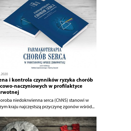
1.2020
ena i kontrola czynników ryzyka chorób
rcowo-naczyniowych w profilaktyce
erwotnej
horoba niedokrwienna serca (ChNS) stanowi w
zym kraju najczęstszą przyczynę zgonów wśród...