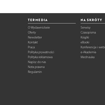
TERMEDIA
NA SKRÓTY
O Wydawnictwie
Serwisy
Oferty
Czasopisma
Newsletter
Książki
Kontakt
eBooki
Praca
Konferencje i web
Polityka prywatności
e-Akademia
Polityka reklamowa
Mednauka
Napisz do nas
Nota prawna
Regulamin