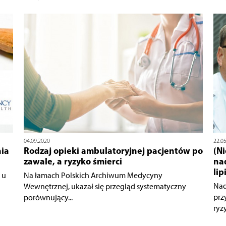
04.09.2020
22.0
nia
Rodzaj opieki ambulatoryjnej pacjentów po
(N
zawale, a ryzyko śmierci
na
li
 u
Na łamach Polskich Archiwum Medycyny
Nad
Wewnętrznej, ukazał się przegląd systematyczny
prz
porównujący...
ryzy