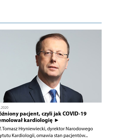
1.2020
źniony pacjent, czyli jak COVID-19
emolował kardiologię ►
f. Tomasz Hryniewiecki, dyrektor Narodowego
tytutu Kardiologii, omawia stan pacjentów...