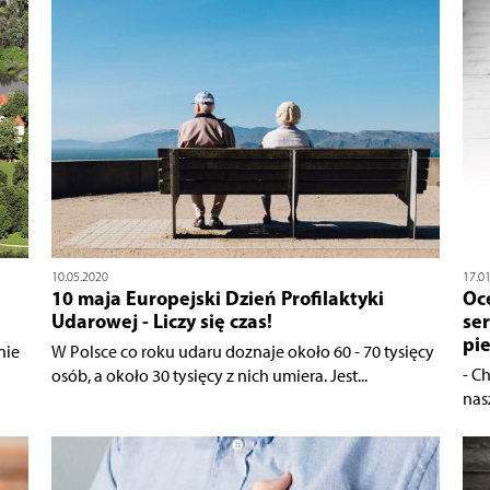
10.05.2020
17.0
10 maja Europejski Dzień Profilaktyki
Oc
Udarowej - Liczy się czas!
se
pi
nie
W Polsce co roku udaru doznaje około 60 - 70 tysięcy
- C
osób, a około 30 tysięcy z nich umiera. Jest...
nas