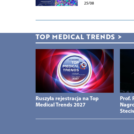
25/08
TOP MEDICAL TRENDS
>
Ruszyła rejestracja na Top
Prof.
Medical Trends 2027
Nagro
Steci