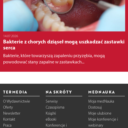
14.07.2026
Bakterie z chorych dziąseł mogą uszkadzać zastawki
serca
Bakterie, które towarzyszą zapaleniu przyzębia, mogą
powodować stany zapalne w zastawkach...
TERMEDIA
NA SKRÓTY
MEDNAUKA
O Wydawnictwie
Serwisy
Moja medNauka
Oferty
Czasopisma
Dostosuj
Newsletter
Książki
Moje ulubione
Kontakt
eBooki
Moje konferencje i
Praca
Konferencje i
webinary