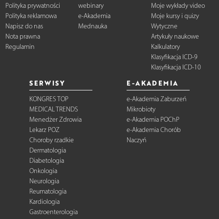
Polityka prywatności
webinary
Moje wykłady video
Polityka reklamowa
e-Akademia
Moje kursy i quizy
Napisz do nas
Mednauka
Wytyczne
Nota prawna
Artykuły naukowe
Regulamin
Kalkulatory
Klasyfikacja ICD-9
Klasyfikacja ICD-10
SERWISY
E-AKADEMIA
KONGRES TOP
e-Akademia Zaburzeń
MEDICAL TRENDS
Mikrobioty
Menedżer Zdrowia
e-Akademia POChP
Lekarz POZ
e-Akademia Chorób
Choroby rzadkie
Naczyń
Dermatologia
Diabetologia
Onkologia
Neurologia
Reumatologia
Kardiologia
Gastroenterologia