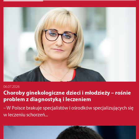
06.07.2026
Choroby ginekologiczne dzieci i młodzieży – rośnie
problem z diagnostyką i leczeniem
– W Polsce brakuje specjalistów i ośrodków specjalizujących się
w leczeniu schorzeń...