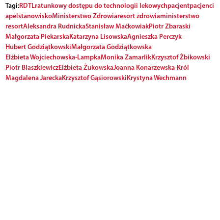
Tagi:
RDTL
ratunkowy dostępu do technologii lekowych
pacjent
pacjenci
apel
stanowisko
Ministerstwo Zdrowia
resort zdrowia
ministerstwo
resort
Aleksandra Rudnicka
Stanisław Maćkowiak
Piotr Zbaraski
Małgorzata Piekarska
Katarzyna Lisowska
Agnieszka Perczyk
Hubert Godziątkowski
Małgorzata Godziątkowska
Elżbieta Wojciechowska-Lampka
Monika Zamarlik
Krzysztof Żbikowski
Piotr Blaszkiewicz
Elżbieta Żukowska
Joanna Konarzewska-Król
Magdalena Jarecka
Krzysztof Gąsiorowski
Krystyna Wechmann