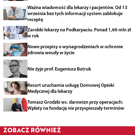
Ważna wiadomość dla lekarzy i pacjentów. Od 13
września bez tych informacji system zablokuje
receptę
Zarobki lekarzy na Podkarpaciu. Ponad 1,66 mln zł
w rok
Nowe przepisy o wynagrodzeniach w ochronie
zdrowia weszły w życie
Nie żyje prof. Eugeniusz Butruk
Resort uruchamia usługę Domowej Opieki
Medycznej dla lekarzy
Tomasz Grodzki ws. darowizn przy operacjach:
Wpłaty na fundację nie przyspieszały terminów
ZOBACZ RÓWNIEŻ