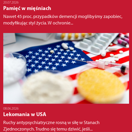
20.07.2026
Pamięć w mięśniach
Nawet 45 proc. przypadków demencji moglibyśmy zapobiec,
modyfikując styl życia. W ochronie...
08.06.2026
Lekomania w USA
Ruchy antypsychiatryczne rosną w siłę w Stanach
Zjednoczonych. Trudno się temu dziwić, jeśli...