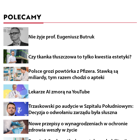
POLECAMY
Nie żyje prof. Eugeniusz Butruk
Czy tkanka tłuszczowa to tylko kwestia estetyki?
Polsce grozi powtórka z Pfizera. Stawką są
miliardy, tym razem chodzi o apteki
Lekarze AI zmorą na YouTube
Trzaskowski po audycie w Szpitalu Południowym:
Decyzja o odwołaniu zarządu była słuszna
Nowe przepisy o wynagrodzeniach w ochronie
zdrowia weszły w życie