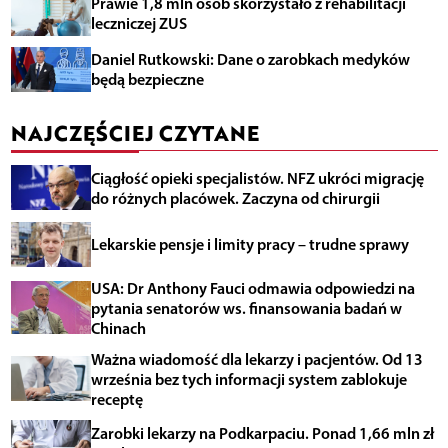
Prawie 1,8 mln osób skorzystało z rehabilitacji
leczniczej ZUS
Daniel Rutkowski: Dane o zarobkach medyków
będą bezpieczne
NAJCZĘŚCIEJ CZYTANE
Ciągłość opieki specjalistów. NFZ ukróci migrację
do różnych placówek. Zaczyna od chirurgii
Lekarskie pensje i limity pracy – trudne sprawy
USA: Dr Anthony Fauci odmawia odpowiedzi na
pytania senatorów ws. finansowania badań w
Chinach
Ważna wiadomość dla lekarzy i pacjentów. Od 13
września bez tych informacji system zablokuje
receptę
Zarobki lekarzy na Podkarpaciu. Ponad 1,66 mln zł