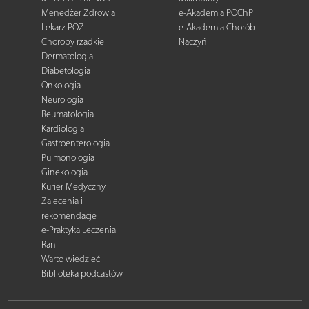
Menedżer Zdrowia
e-Akademia POChP
Lekarz POZ
e-Akademia Chorób
Choroby rzadkie
Naczyń
Dermatologia
Diabetologia
Onkologia
Neurologia
Reumatologia
Kardiologia
Gastroenterologia
Pulmonologia
Ginekologia
Kurier Medyczny
Zalecenia i
rekomendacje
e-Praktyka Leczenia
Ran
Warto wiedzieć
Biblioteka podcastów