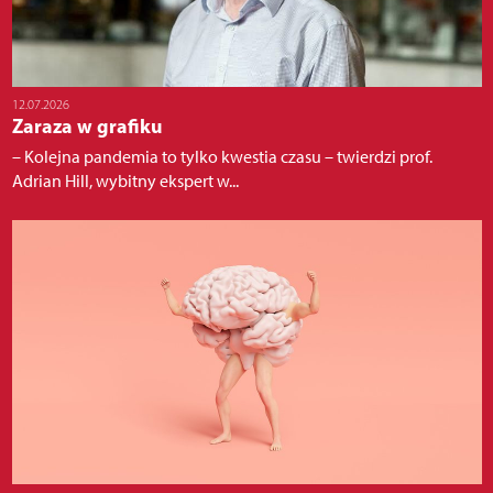
12.07.2026
Zaraza w grafiku
– Kolejna pandemia to tylko kwestia czasu – twierdzi prof.
Adrian Hill, wybitny ekspert w...