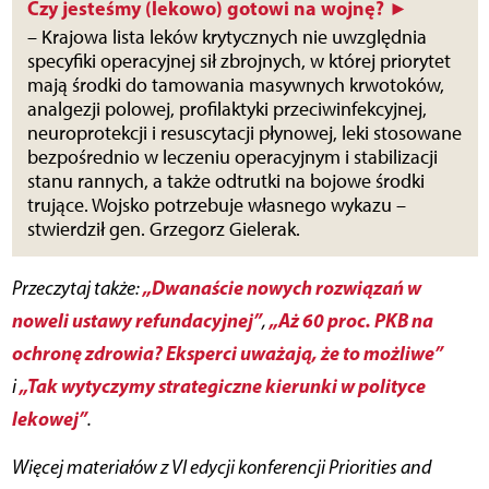
Czy jesteśmy (lekowo) gotowi na wojnę? ►
– Krajowa lista leków krytycznych nie uwzględnia
specyfiki operacyjnej sił zbrojnych, w której priorytet
mają środki do tamowania masywnych krwotoków,
analgezji polowej, profilaktyki przeciwinfekcyjnej,
neuroprotekcji i resuscytacji płynowej, leki stosowane
bezpośrednio w leczeniu operacyjnym i stabilizacji
stanu rannych, a także odtrutki na bojowe środki
trujące. Wojsko potrzebuje własnego wykazu –
stwierdził gen. Grzegorz Gielerak.
„Dwanaście nowych rozwiązań w
Przeczytaj także:
noweli ustawy refundacyjnej”
„Aż 60 proc. PKB na
,
ochronę zdrowia? Eksperci uważają, że to możliwe”
„Tak wytyczymy strategiczne kierunki w polityce
i
lekowej”
.
Więcej materiałów z VI edycji konferencji Priorities and