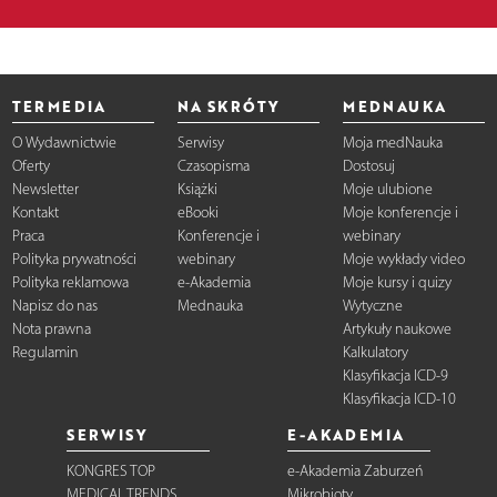
TERMEDIA
NA SKRÓTY
MEDNAUKA
O Wydawnictwie
Serwisy
Moja medNauka
Oferty
Czasopisma
Dostosuj
Newsletter
Książki
Moje ulubione
Kontakt
eBooki
Moje konferencje i
Praca
Konferencje i
webinary
Polityka prywatności
webinary
Moje wykłady video
Polityka reklamowa
e-Akademia
Moje kursy i quizy
Napisz do nas
Mednauka
Wytyczne
Nota prawna
Artykuły naukowe
Regulamin
Kalkulatory
Klasyfikacja ICD-9
Klasyfikacja ICD-10
SERWISY
E-AKADEMIA
KONGRES TOP
e-Akademia Zaburzeń
MEDICAL TRENDS
Mikrobioty