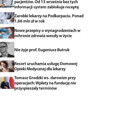
pacjentów. Od 13 września bez tych
informacji system zablokuje receptę
Zarobki lekarzy na Podkarpaciu. Ponad
1,66 mln zł w rok
Nowe przepisy o wynagrodzeniach w
ochronie zdrowia weszły w życie
Nie żyje prof. Eugeniusz Butruk
Resort uruchamia usługę Domowej
Opieki Medycznej dla lekarzy
Tomasz Grodzki ws. darowizn przy
operacjach: Wpłaty na fundację nie
przyspieszały terminów