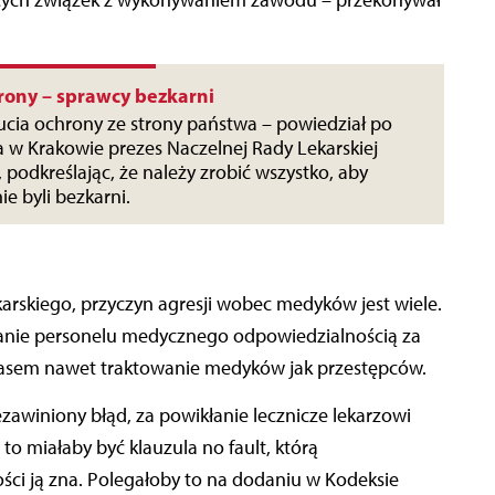
ących związek z wykonywaniem zawodu – przekonywał
rony – sprawcy bezkarni
cia ochrony ze strony państwa – powiedział po
a w Krakowie prezes Naczelnej Rady Lekarskiej
 podkreślając, że należy zrobić wszystko, aby
ie byli bezkarni.
arskiego, przyczyn agresji wobec medyków jest wiele.
zanie personelu medycznego odpowiedzialnością za
czasem nawet traktowanie medyków jak przestępców.
awiniony błąd, za powikłanie lecznicze lekarzowi
to miałaby być klauzula no fault, którą
ości ją zna. Polegałoby to na dodaniu w Kodeksie