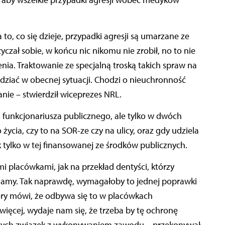
 aby wszelkie przypadki agresji wobec medyków
a to, co się dzieje, przypadki agresji są umarzane ze
czał sobie, w końcu nic nikomu nie zrobił, no to nie
nia. Traktowanie ze specjalną troską takich spraw na
dziać w obecnej sytuacji. Chodzi o nieuchronność
ie – stwierdził wiceprezes NRL.
a funkcjonariusza publicznego, ale tylko w dwóch
ycia, czy to na SOR-ze czy na ulicy, oraz gdy udziela
tylko w tej finansowanej ze środków publicznych.
mi placówkami, jak na przekład dentyści, którzy
adamy. Tak naprawdę, wymagałoby to jednej poprawki
óry mówi, że odbywa się to w placówkach
ięcej, wydaje nam się, że trzeba by tę ochronę