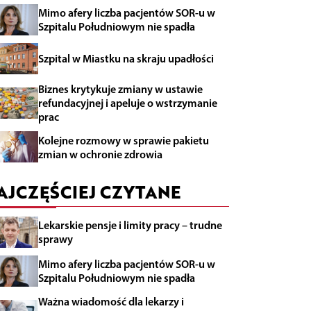
Mimo afery liczba pacjentów SOR-u w
Szpitalu Południowym nie spadła
Szpital w Miastku na skraju upadłości
Biznes krytykuje zmiany w ustawie
refundacyjnej i apeluje o wstrzymanie
prac
Kolejne rozmowy w sprawie pakietu
zmian w ochronie zdrowia
AJCZĘŚCIEJ CZYTANE
Lekarskie pensje i limity pracy – trudne
sprawy
Mimo afery liczba pacjentów SOR-u w
Szpitalu Południowym nie spadła
Ważna wiadomość dla lekarzy i