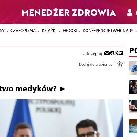
MENEDŻER ZDROWIA
SY
CZASOPISMA
KSIĄŻKI
EBOOKI
KONFERENCJE I WEBINARY
P
Udostępnij
Dodaj do ulubionych
ństwo medyków? ►