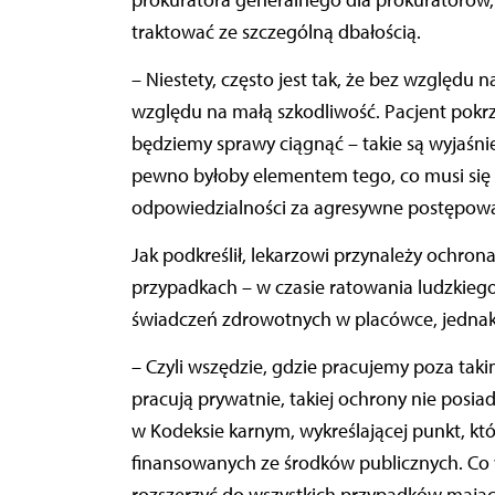
prokuratora generalnego dla prokuratorów,
traktować ze szczególną dbałością.
– Niestety, często jest tak, że bez względu n
względu na małą szkodliwość. Pacjent pokrzy
będziemy sprawy ciągnąć – takie są wyjaśnie
pewno byłoby elementem tego, co musi się 
odpowiedzialności za agresywne postępowan
Jak podkreślił, lekarzowi przynależy ochron
przypadkach – w czasie ratowania ludzkiego ż
świadczeń zdrowotnych w placówce, jednak 
– Czyli wszędzie, gdzie pracujemy poza taki
pracują prywatnie, takiej ochrony nie posi
w Kodeksie karnym, wykreślającej punkt, kt
finansowanych ze środków publicznych. Co w