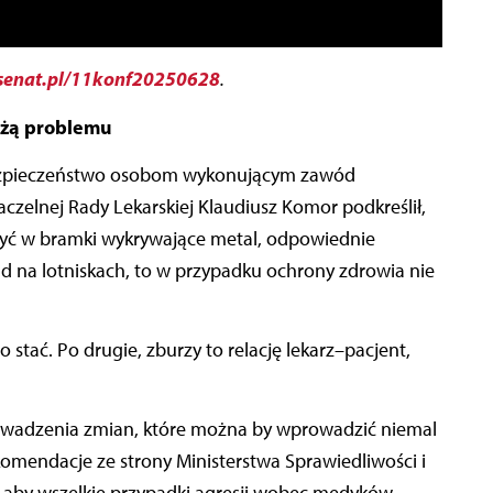
enat.pl/11konf20250628
.
ążą problemu
 bezpieczeństwo osobom wykonującym zawód
czelnej Rady Lekarskiej Klaudiusz Komor podkreślił,
żyć w bramki wykrywające metal, odpowiednie
kład na lotniskach, to w przypadku ochrony zdrowia nie
 stać. Po drugie, zburzy to relację lekarz–pacjent,
owadzenia zmian, które można by wprowadzić niemal
komendacje ze strony Ministerstwa Sprawiedliwości i