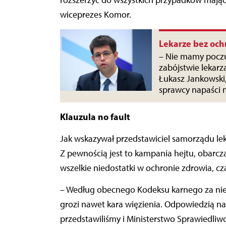
rozszerzyć do wszystkich przypadków maj
wiceprezes Komor.
Lekarze bez och
– Nie mamy poczu
zabójstwie lekarz
Łukasz Jankowski,
sprawcy napaści n
Klauzula no fault
Jak wskazywał przedstawiciel samorządu lek
Z pewnością jest to kampania hejtu, obarc
wszelkie niedostatki w ochronie zdrowia, 
– Według obecnego Kodeksu karnego za niez
grozi nawet kara więzienia. Odpowiedzią na 
przedstawiliśmy i Ministerstwo Sprawiedliw