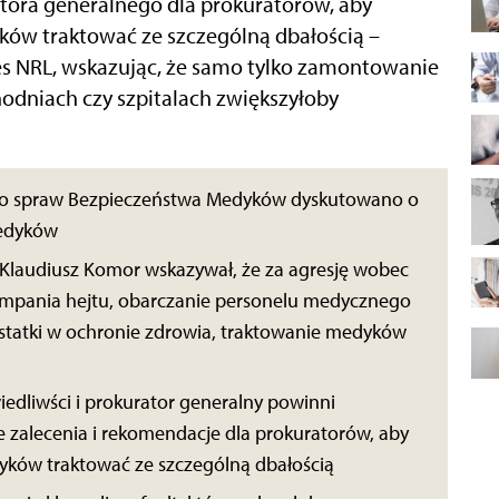
atora generalnego dla prokuratorów, aby
ków traktować ze szczególną dbałością –
es NRL, wskazując, że samo tylko zamontowanie
odniach czy szpitalach zwiększyłoby
do spraw Bezpieczeństwa Medyków dyskutowano o
medyków
 Klaudiusz Komor wskazywał, że za agresję wobec
ampania hejtu, obarczanie personelu medycznego
ostatki w ochronie zdrowia, traktowanie medyków
iedliwści i prokurator generalny powinni
zalecenia i rekomendacje dla prokuratorów, aby
yków traktować ze szczególną dbałością