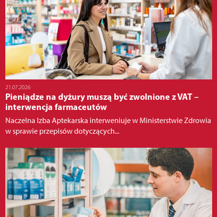
21.07.2026
Pieniądze na dyżury muszą być zwolnione z VAT –
interwencja farmaceutów
Naczelna Izba Aptekarska interweniuje w Ministerstwie Zdrowia
w sprawie przepisów dotyczących...