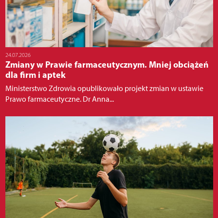
24.07.2026
Zmiany w Prawie farmaceutycznym. Mniej obciążeń
dla firm i aptek
Ministerstwo Zdrowia opublikowało projekt zmian w ustawie
Prawo farmaceutyczne. Dr Anna...