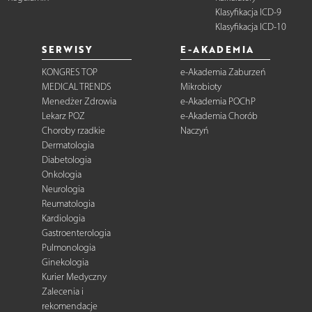
Klasyfikacja ICD-9
Klasyfikacja ICD-10
SERWISY
E-AKADEMIA
KONGRES TOP
e-Akademia Zaburzeń
MEDICAL TRENDS
Mikrobioty
Menedżer Zdrowia
e-Akademia POChP
Lekarz POZ
e-Akademia Chorób
Choroby rzadkie
Naczyń
Dermatologia
Diabetologia
Onkologia
Neurologia
Reumatologia
Kardiologia
Gastroenterologia
Pulmonologia
Ginekologia
Kurier Medyczny
Zalecenia i
rekomendacje