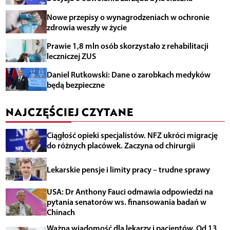
Nowe przepisy o wynagrodzeniach w ochronie
zdrowia weszły w życie
Prawie 1,8 mln osób skorzystało z rehabilitacji
leczniczej ZUS
Daniel Rutkowski: Dane o zarobkach medyków
będą bezpieczne
NAJCZĘŚCIEJ CZYTANE
Ciągłość opieki specjalistów. NFZ ukróci migrację
do różnych placówek. Zaczyna od chirurgii
Lekarskie pensje i limity pracy – trudne sprawy
USA: Dr Anthony Fauci odmawia odpowiedzi na
pytania senatorów ws. finansowania badań w
Chinach
Ważna wiadomość dla lekarzy i pacjentów. Od 13