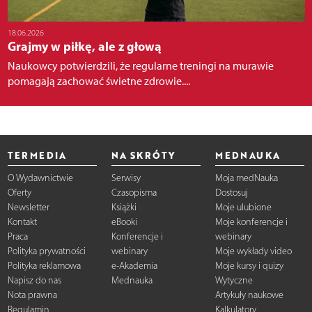
18.06.2026
Grajmy w piłkę, ale z głową
Naukowcy potwierdzili, że regularne treningi na murawie
pomagają zachować świetne zdrowie....
TERMEDIA
NA SKRÓTY
MEDNAUKA
O Wydawnictwie
Serwisy
Moja medNauka
Oferty
Czasopisma
Dostosuj
Newsletter
Książki
Moje ulubione
Kontakt
eBooki
Moje konferencje i
Praca
Konferencje i
webinary
Polityka prywatności
webinary
Moje wykłady video
Polityka reklamowa
e-Akademia
Moje kursy i quizy
Napisz do nas
Mednauka
Wytyczne
Nota prawna
Artykuły naukowe
Regulamin
Kalkulatory