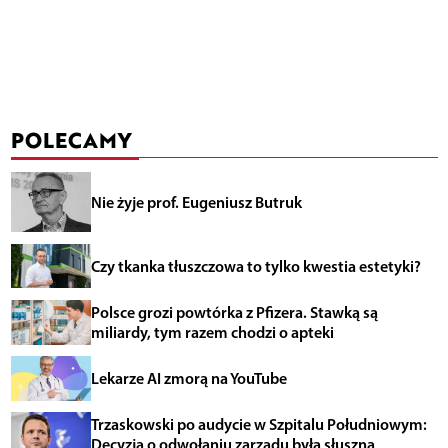
POLECAMY
Nie żyje prof. Eugeniusz Butruk
Czy tkanka tłuszczowa to tylko kwestia estetyki?
Polsce grozi powtórka z Pfizera. Stawką są
miliardy, tym razem chodzi o apteki
Lekarze AI zmorą na YouTube
Trzaskowski po audycie w Szpitalu Południowym:
Decyzja o odwołaniu zarządu była słuszna