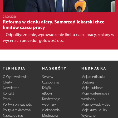
24.06.2026
Reforma w cieniu afery. Samorząd lekarski chce
limitów czasu pracy
– Odpolitycznienie, wprowadzenie limitu czasu pracy, zmiany w
wycenach procedur, gotowość do...
TERMEDIA
NA SKRÓTY
MEDNAUKA
O Wydawnictwie
Serwisy
Moja medNauka
Oferty
Czasopisma
Dostosuj
Newsletter
Książki
Moje ulubione
Kontakt
eBooki
Moje konferencje i
Praca
Konferencje i
webinary
Polityka prywatności
webinary
Moje wykłady video
Polityka reklamowa
e-Akademia
Moje kursy i quizy
Napisz do nas
Mednauka
Wytyczne