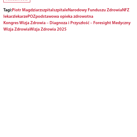
Tagi:
Piotr Magdziarz
szpital
szpitale
Narodowy Funduszu Zdrowia
NFZ
lekarz
lekarze
POZ
podstawowa opieka zdrowotna
Kongres Wizja Zdrowia – Diagnoza i Przyszłość – Foresight Medyczny
Wizja Zdrowia
Wizja Zdrowia 2025