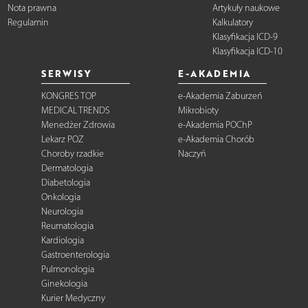
Nota prawna
Artykuły naukowe
Regulamin
Kalkulatory
Klasyfikacja ICD-9
Klasyfikacja ICD-10
SERWISY
E-AKADEMIA
KONGRES TOP
e-Akademia Zaburzeń
MEDICAL TRENDS
Mikrobioty
Menedżer Zdrowia
e-Akademia POChP
Lekarz POZ
e-Akademia Chorób
Choroby rzadkie
Naczyń
Dermatologia
Diabetologia
Onkologia
Neurologia
Reumatologia
Kardiologia
Gastroenterologia
Pulmonologia
Ginekologia
Kurier Medyczny