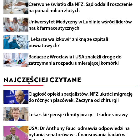
Czerwone światło dla NFZ. Sąd oddalił roszczenie
na ponad milion złotych
Uniwersytet Medyczny w Lublinie wśród liderów
nauk farmaceutycznych
„Lekarze walizkowi” znikną ze szpitali
powiatowych?
Badacze z Wrocławia i USA znaleźli drogę do
zatrzymania rozpadu umierającej komórki
NAJCZĘŚCIEJ CZYTANE
Ciągłość opieki specjalistów. NFZ ukróci migrację
do różnych placówek. Zaczyna od chirurgii
Lekarskie pensje i limity pracy – trudne sprawy
USA: Dr Anthony Fauci odmawia odpowiedzi na
pytania senatorów ws. finansowania badań w