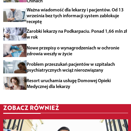
Chinach
Ważna wiadomość dla lekarzy i pacjentów. Od 13
września bez tych informacji system zablokuje
receptę
Zarobki lekarzy na Podkarpaciu. Ponad 1,66 mln zł
w rok
Nowe przepisy o wynagrodzeniach w ochronie
zdrowia weszły w życie
Problem przeszukań pacjentów w szpitalach
psychiatrycznych wciąż nierozwiązany
Resort uruchamia usługę Domowej Opieki
Medycznej dla lekarzy
ZOBACZ RÓWNIEŻ