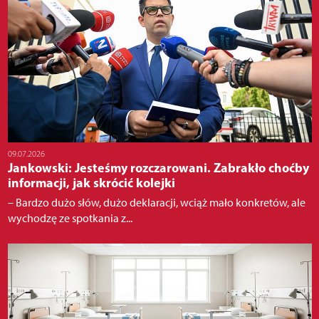
09.07.2026
Jankowski: Jesteśmy rozczarowani. Zabrakło choćby
informacji, jak skrócić kolejki
– Bardzo dużo słów, dużo deklaracji, wciąż mało konkretów, ale
wychodzę ze spotkania z...