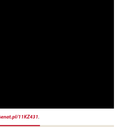
enat.pl/11KZ431
.