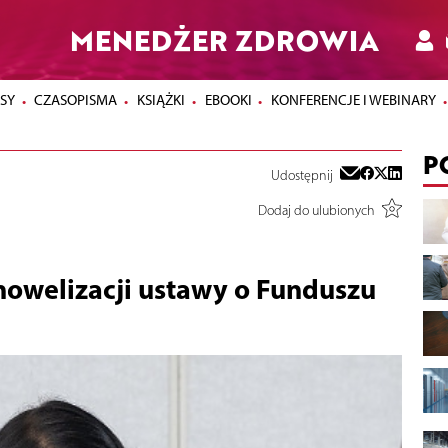
MENEDŻER ZDROWIA
SY
CZASOPISMA
KSIĄŻKI
EBOOKI
KONFERENCJE I WEBINARY
P
Udostępnij
Dodaj do ulubionych
nowelizacji ustawy o Funduszu