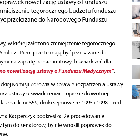
poprawek nowelizację ustawy o Funduszu
mniejszenie tegorocznego budżetu funduszu
ją być przekazane do Narodowego Funduszu
 mld zł. Pieniądze te mają być przekazane do
ymi na zapłatę ponadlimitowych świadczeń dla
o nowelizację ustawy o Funduszu Medycznym”
.
ackiej Komisji Zdrowia w sprawie rozpatrzenia ustawy
az ustawy o świadczeniach opieki zdrowotnej
senacki nr 559, druki sejmowe nr 1995 i 1998 – red.].
yna Kacperczyk podkreśliła, że procedowanie
rzy tym do senatorów, by nie wnosili poprawek do
wne.