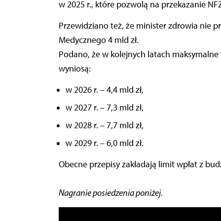
w 2025 r., które pozwolą na przekazanie NFZ 
Przewidziano też, że minister zdrowia nie 
Medycznego 4 mld zł.
Podano, że w kolejnych latach maksymaln
wyniosą:
w 2026 r. – 4,4 mld zł,
w 2027 r. – 7,3 mld zł,
w 2028 r. – 7,7 mld zł,
w 2029 r. – 6,0 mld zł.
Obecne przepisy zakładają limit wpłat z bu
Nagranie posiedzenia poniżej.