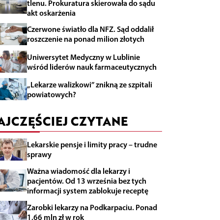
tlenu. Prokuratura skierowała do sądu
akt oskarżenia
Czerwone światło dla NFZ. Sąd oddalił
roszczenie na ponad milion złotych
Uniwersytet Medyczny w Lublinie
wśród liderów nauk farmaceutycznych
„Lekarze walizkowi” znikną ze szpitali
powiatowych?
AJCZĘŚCIEJ CZYTANE
Lekarskie pensje i limity pracy – trudne
sprawy
Ważna wiadomość dla lekarzy i
pacjentów. Od 13 września bez tych
informacji system zablokuje receptę
Zarobki lekarzy na Podkarpaciu. Ponad
1,66 mln zł w rok