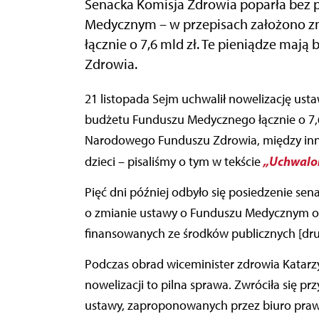
Senacka Komisja Zdrowia poparła bez 
Medycznym – w przepisach założono z
łącznie o 7,6 mld zł. Te pieniądze ma
Zdrowia.
21 listopada Sejm uchwalił nowelizację ustawy, w której założono zmniejszenie tegorocznego
budżetu Funduszu Medycznego łącznie o 7,6
Narodowego Funduszu Zdrowia, między inn
„Uchwalon
dzieci – pisaliśmy o tym w tekście
Pięć dni później odbyło się posiedzenie sen
o zmianie ustawy o Funduszu Medycznym or
finansowanych ze środków publicznych [druk 
Podczas obrad wiceminister zdrowia Katarz
nowelizacji to pilna sprawa. Zwróciła się p
ustawy, zaproponowanych przez biuro pra