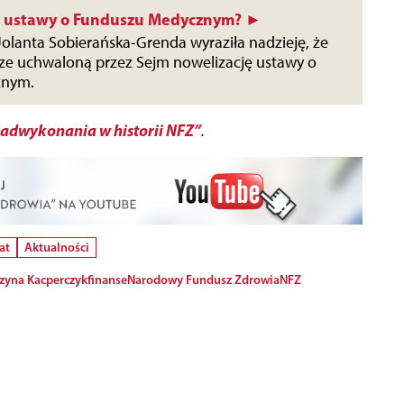
ją ustawy o Funduszu Medycznym? ►
Jolanta Sobierańska-Grenda wyraziła nadzieję, że
ze uchwaloną przez Sejm nowelizację ustawy o
znym.
adwykonania w historii NFZ”
.
at
Aktualności
zyna Kacperczyk
finanse
Narodowy Fundusz Zdrowia
NFZ