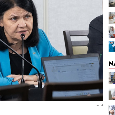
N
Senat