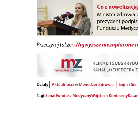
Co z nowelizac
Minister zdrowia 
prezydent podpis
Funduszu Medyc
„Najwyższe niezapłacone n
Przeczytaj także:
Działy:
Aktualności w Menedżer Zdrowia
Sejm i Sen
Tagi:
Senat
Fundusz Medyczny
Wojciech Konieczny
Katar