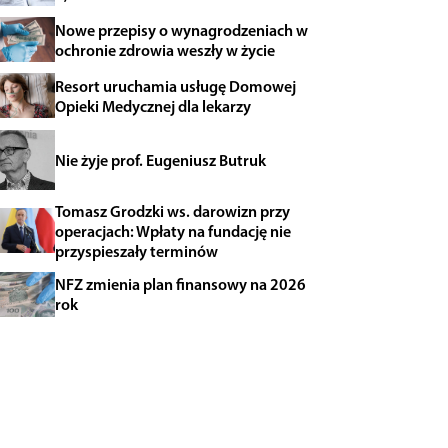
Nowe przepisy o wynagrodzeniach w
ochronie zdrowia weszły w życie
Resort uruchamia usługę Domowej
Opieki Medycznej dla lekarzy
Nie żyje prof. Eugeniusz Butruk
Tomasz Grodzki ws. darowizn przy
operacjach: Wpłaty na fundację nie
przyspieszały terminów
NFZ zmienia plan finansowy na 2026
rok