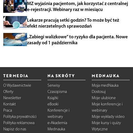
MZ wyjaśnia pacjentom, jak korzystać z centralnej
e-rejestracji. Webinary raz w miesiącu
Lekarze pracują setki godzin? To może być też
efekt nierzetelnych sprawozdań
„Zabiegi walizkowe” to ryzyko dla pacjenta. Nowe
zasady od 1 października
TERMEDIA
NA SKRÓTY
MEDNAUKA
O Wydawnictwie
Serwisy
Moja medNauka
Oferty
Czasopisma
Dostosuj
Newsletter
Książki
Moje ulubione
Kontakt
eBooki
Moje konferencje i
Praca
Konferencje i
webinary
Polityka prywatności
webinary
Moje wykłady video
Polityka reklamowa
e-Akademia
Moje kursy i quizy
Napisz do nas
Mednauka
Wytyczne