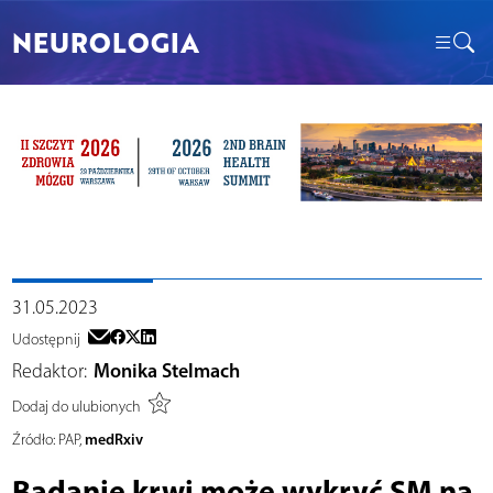
NEUROLOGIA
31.05.2023
Udostępnij
Redaktor:
Monika Stelmach
Dodaj do ulubionych
medRxiv
Źródło:
PAP,
Badanie krwi może wykryć SM na