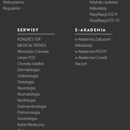
Nota prawna
Artykuły naukowe
Regulamin
Kalkulatory
Klasyfikacja ICD-9
Klasyfikacja ICD-10
SERWISY
E-AKADEMIA
KONGRES TOP
e-Akademia Zaburzeń
MEDICAL TRENDS
Mikrobioty
Menedżer Zdrowia
e-Akademia POChP
Lekarz POZ
e-Akademia Chorób
Choroby rzadkie
Naczyń
Dermatologia
Diabetologia
Onkologia
Neurologia
Reumatologia
Kardiologia
Gastroenterologia
Pulmonologia
Ginekologia
Kurier Medyczny