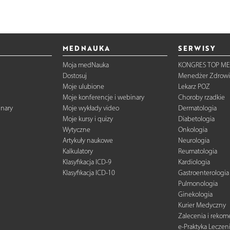
MEDNAUKA
SERWISY
Moja medNauka
KONGRES TOP ME
Dostosuj
Menedżer Zdrowi
Moje ulubione
Lekarz POZ
Moje konferencje i webinary
Choroby rzadkie
inary
Moje wykłady video
Dermatologia
Moje kursy i quizy
Diabetologia
Wytyczne
Onkologia
Artykuły naukowe
Neurologia
Kalkulatory
Reumatologia
Klasyfikacja ICD-9
Kardiologia
Klasyfikacja ICD-10
Gastroenterologia
Pulmonologia
Ginekologia
Kurier Medyczny
Zalecenia i reko
e-Praktyka Leczen