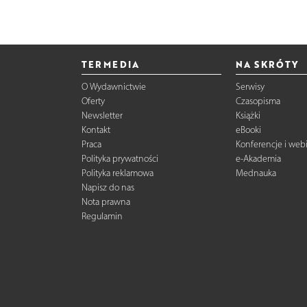
TERMEDIA
NA SKRÓTY
O Wydawnictwie
Serwisy
Oferty
Czasopisma
Newsletter
Książki
Kontakt
eBooki
Praca
Konferencje i web
Polityka prywatności
e-Akademia
Polityka reklamowa
Mednauka
Napisz do nas
Nota prawna
Regulamin