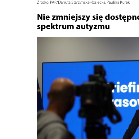
Źródło:
PAP/Danuta Starzyńska-Rosiecka, Paulina Kurek
Nie zmniejszy się dostępno
spektrum autyzmu