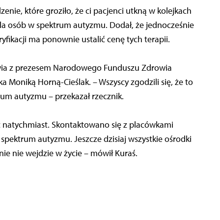
enie, które groziło, że ci pacjenci utkną w kolejkach
 dla osób w spektrum autyzmu. Dodał, że jednocześnie
fikacji ma ponownie ustalić cenę tych terapii.
owia z prezesem Narodowego Funduszu Zdrowia
 Moniką Horną-Cieślak. – Wszyscy zgodzili się, że to
rum autyzmu – przekazał rzecznik.
 natychmiast. Skontaktowano się z placówkami
pektrum autyzmu. Jeszcze dzisiaj wszystkie ośrodki
e nie wejdzie w życie – mówił Kuraś.