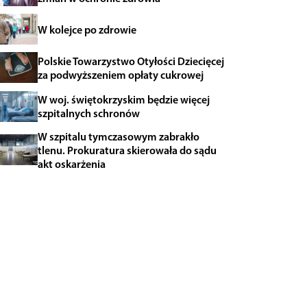
W kolejce po zdrowie
Polskie Towarzystwo Otyłości Dziecięcej
za podwyższeniem opłaty cukrowej
W woj. świętokrzyskim będzie więcej
szpitalnych schronów
W szpitalu tymczasowym zabrakło
tlenu. Prokuratura skierowała do sądu
akt oskarżenia