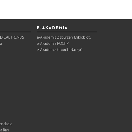
E-AKADEMIA
DICAL TRENDS
e-Akademia Zaburzeń Mikrobioty
a
e-Akademia POChP
e-Akademia Chorób Naczyń
mendacje
ia Ran