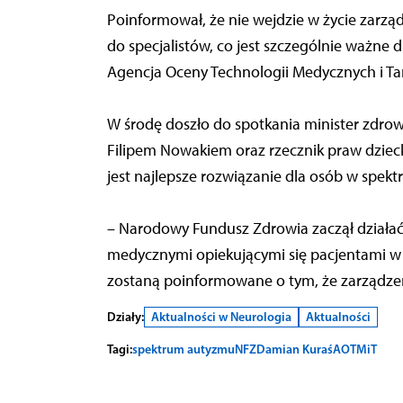
Poinformował, że nie wejdzie w życie zarządz
do specjalistów, co jest szczególnie ważne
Agencja Oceny Technologii Medycznych i Tary
W środę doszło do spotkania minister zdr
Filipem Nowakiem oraz rzecznik praw dziecka
jest najlepsze rozwiązanie dla osób w spekt
– Narodowy Fundusz Zdrowia zaczął działać
medycznymi opiekującymi się pacjentami w s
zostaną poinformowane o tym, że zarządzeni
Działy:
Aktualności w Neurologia
Aktualności
Tagi:
spektrum autyzmu
NFZ
Damian Kuraś
AOTMiT