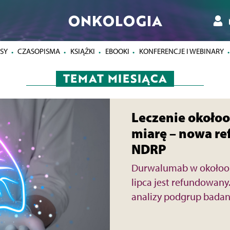
ONKOLOGIA
SY
CZASOPISMA
KSIĄŻKI
EBOOKI
KONFERENCJE I WEBINARY
TEMAT MIESIĄCA
Leczenie okołoo
miarę – nowa r
NDRP
Durwalumab w okołoope
lipca jest refundowan
analizy podgrup bada