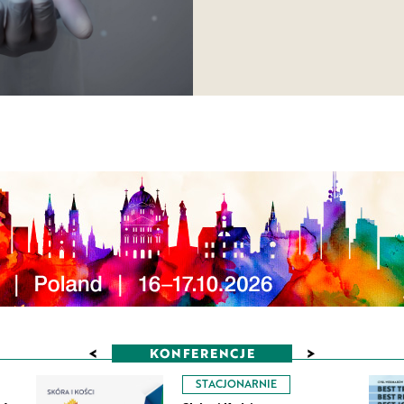
<
>
KONFERENCJE
STACJONARNIE