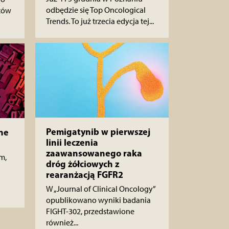
odbędzie się Top Oncological
stów
Trends. To już trzecia edycja tej...
Pemigatynib w pierwszej
ne
linii leczenia
zaawansowanego raka
m,
dróg żółciowych z
rearanżacją FGFR2
W „Journal of Clinical Oncology”
opublikowano wyniki badania
FIGHT-302, przedstawione
również...