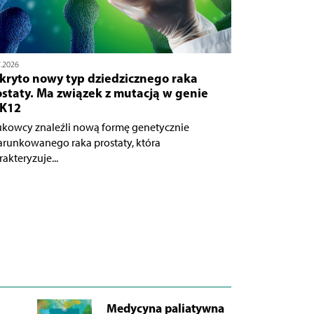
7.2026
kryto nowy typ dziedzicznego raka
staty. Ma związek z mutacją w genie
K12
kowcy znaleźli nową formę genetycznie
runkowanego raka prostaty, która
akteryzuje...
Medycyna paliatywna
AB