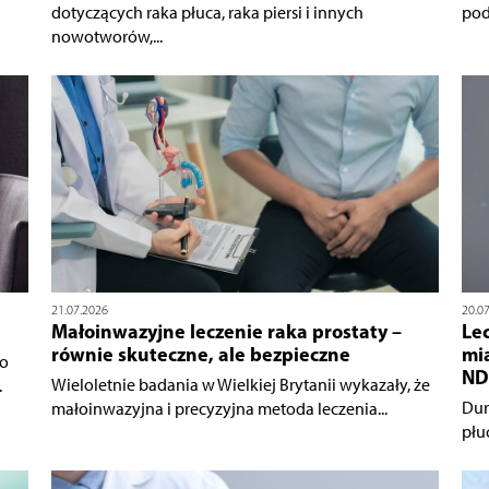
dotyczących raka płuca, raka piersi i innych
pod
nowotworów,...
21.07.2026
20.0
Małoinwazyjne leczenie raka prostaty –
Le
równie skuteczne, ale bezpieczne
mi
go
ND
Wieloletnie badania w Wielkiej Brytanii wykazały, że
.
Dur
małoinwazyjna i precyzyjna metoda leczenia...
płu