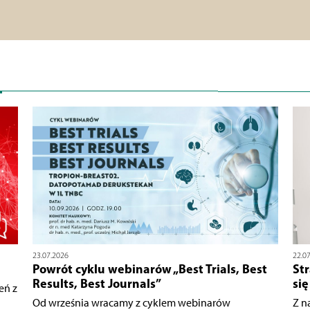
23.07.2026
22.0
Powrót cyklu webinarów „Best Trials, Best
Str
Results, Best Journals”
si
eń z
Od września wracamy z cyklem webinarów
Z n