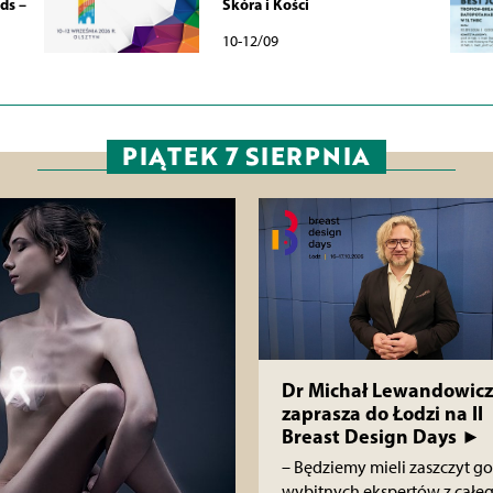
ds –
Skóra i Kości
10-12/09
PIĄTEK 7 SIERPNIA
Dr Michał Lewandowicz
zaprasza do Łodzi na II
Breast Design Days ►
– Będziemy mieli zaszczyt go
wybitnych ekspertów z całe