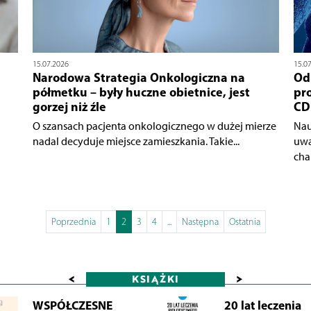
15.07.2026
15.0
Narodowa Strategia Onkologiczna na
Od
półmetku – były huczne obietnice, jest
pro
gorzej niż źle
CD
O szansach pacjenta onkologicznego w dużej mierze
Nau
nadal decyduje miejsce zamieszkania. Takie...
uwa
char
Poprzednia
1
2
3
4
...
Następna
Ostatnia
<
>
KSIĄŻKI
WSPÓŁCZESNE
20 lat leczenia