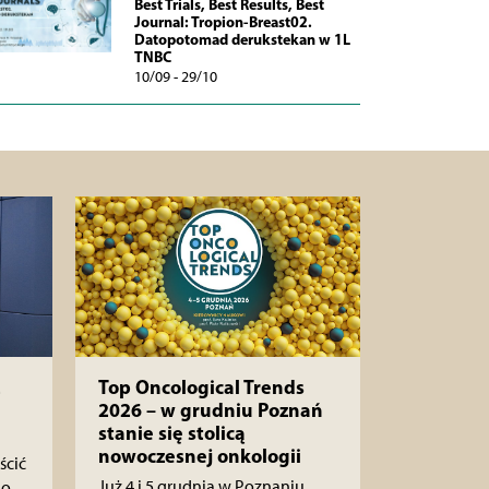
Best Trials, Best Results, Best
Journal: Tropion-Breast02.
Datopotomad derukstekan w 1L
TNBC
10/09 - 29/10
Top Oncological Trends
2026 – w grudniu Poznań
stanie się stolicą
nowoczesnej onkologii
ścić
Już 4 i 5 grudnia w Poznaniu
go