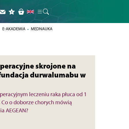
E-AKADEMIA
MEDNAUKA
peracyjne skrojone na
efundacja durwalumabu w
racyjnym leczeniu raka płuca od 1
y. Co o doborze chorych mówią
nia AEGEAN?