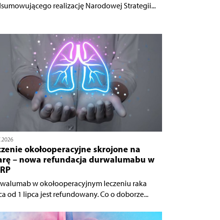
sumowującego realizację Narodowej Strategii...
7.2026
czenie okołooperacyjne skrojone na
arę – nowa refundacja durwalumabu w
RP
walumab w okołooperacyjnym leczeniu raka
ca od 1 lipca jest refundowany. Co o doborze...