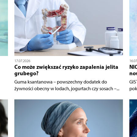
17.07.2026
16.0
Co może zwiększać ryzyko zapalenia jelita
NI
grubego?
no
Guma ksantanowa – powszechny dodatek do
GIS
żywności obecny w lodach, jogurtach czy sosach –...
pok