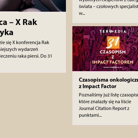
świata – czołowych specjali
w...
ca – X Rak
tyka
ie się X konferencja Rak
żniejszych wydarzeń
zeniu raka piersi. Do 31
Czasopisma onkologicz
z Impact Factor
Poznaliśmy już listę czasopis
które znalazły się na liście
Journal Citation Report z
punktami...