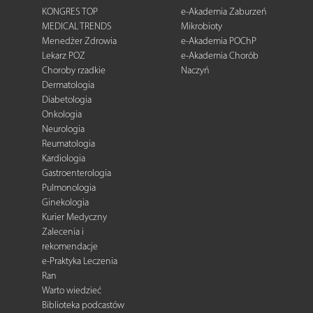
KONGRES TOP
e-Akademia Zaburzeń
MEDICAL TRENDS
Mikrobioty
Menedżer Zdrowia
e-Akademia POChP
Lekarz POZ
e-Akademia Chorób
Choroby rzadkie
Naczyń
Dermatologia
Diabetologia
Onkologia
Neurologia
Reumatologia
Kardiologia
Gastroenterologia
Pulmonologia
Ginekologia
Kurier Medyczny
Zalecenia i
rekomendacje
e-Praktyka Leczenia
Ran
Warto wiedzieć
Biblioteka podcastów