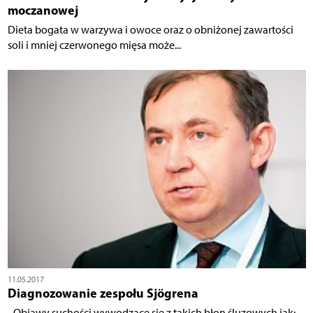
moczanowej
Dieta bogata w warzywa i owoce oraz o obniżonej zawartości
soli i mniej czerwonego mięsa może...
11.05.2017
Diagnozowanie zespołu Sjögrena
- Objawy suchości wywodzące się z takich błon śluzowych jak: