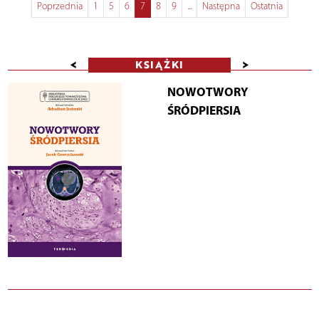
Poprzednia
1
5
6
7
8
9
...
Następna
Ostatnia
<
>
KSIĄŻKI
NOWOTWORY
ŚRÓDPIERSIA