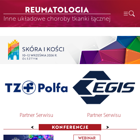
REUMATOLOGIA
Inne układowe choroby tkanki łącznej
Partner Serwisu
Partner Serwisu
<
>
KONFERENCJE
WEBINAR