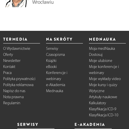
Wrocławiu
TERMEDIA
NA SKRÓTY
MEDNAUKA
O Wydawnictwie
Serwisy
Moja medNauka
Oferty
Czasopisma
Dostosuj
Newsletter
Książki
Moje ulubione
Kontakt
eBooki
Moje konferencje i
Praca
Konferencje i
webinary
Polityka prywatności
webinary
Moje wykłady video
Polityka reklamowa
e-Akademia
Moje kursy i quizy
Napisz do nas
Mednauka
Wytyczne
Nota prawna
Artykuły naukowe
Regulamin
Kalkulatory
Klasyfikacja ICD-9
Klasyfikacja ICD-10
SERWISY
E-AKADEMIA