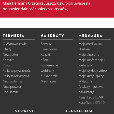
Maja Herman i Grzegorz Juszczyk zwrócili uwagę na
odpowiedzialność społeczną artystów,...
TERMEDIA
NA SKRÓTY
MEDNAUKA
O Wydawnictwie
Serwisy
Moja medNauka
Oferty
Czasopisma
Dostosuj
Newsletter
Książki
Moje ulubione
Kontakt
eBooki
Moje konferencje i
Praca
Konferencje i
webinary
Polityka prywatności
webinary
Moje wykłady video
Polityka reklamowa
e-Akademia
Moje kursy i quizy
Napisz do nas
Mednauka
Wytyczne
Nota prawna
Artykuły naukowe
Regulamin
Kalkulatory
Klasyfikacja ICD-9
Klasyfikacja ICD-10
SERWISY
E-AKADEMIA