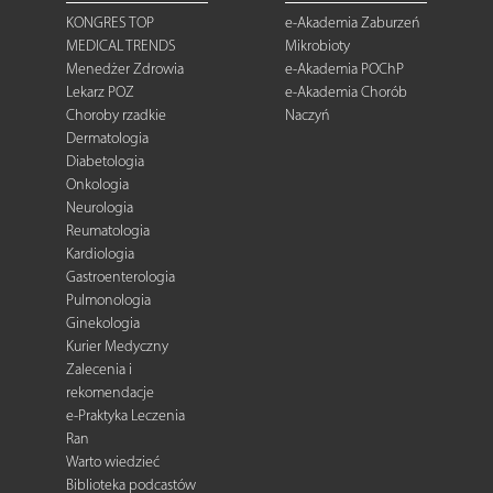
KONGRES TOP
e-Akademia Zaburzeń
MEDICAL TRENDS
Mikrobioty
Menedżer Zdrowia
e-Akademia POChP
Lekarz POZ
e-Akademia Chorób
Choroby rzadkie
Naczyń
Dermatologia
Diabetologia
Onkologia
Neurologia
Reumatologia
Kardiologia
Gastroenterologia
Pulmonologia
Ginekologia
Kurier Medyczny
Zalecenia i
rekomendacje
e-Praktyka Leczenia
Ran
Warto wiedzieć
Biblioteka podcastów