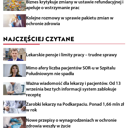
Biznes krytykuje zmiany w ustawie refundacyjnej i
apeluje o wstrzymanie prac
Kolejne rozmowy w sprawie pakietu zmian w
ochronie zdrowia
NAJCZĘŚCIEJ CZYTANE
Lekarskie pensje i limity pracy – trudne sprawy
Mimo afery liczba pacjentów SOR-u w Szpitalu
Południowym nie spadła
Ważna wiadomość dla lekarzy i pacjentów. Od 13
września bez tych informacji system zablokuje
receptę
Zarobki lekarzy na Podkarpaciu. Ponad 1,66 mln zł
w rok
Nowe przepisy o wynagrodzeniach w ochronie
zdrowia weszły w życie