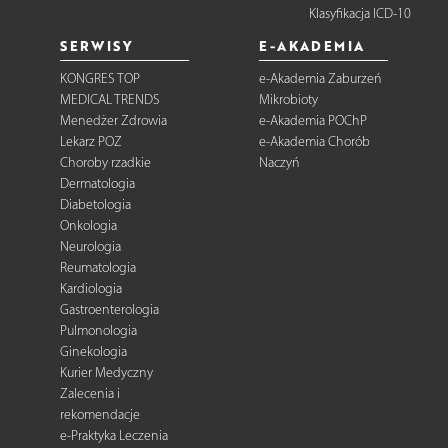
Klasyfikacja ICD-10
SERWISY
E-AKADEMIA
KONGRES TOP
e-Akademia Zaburzeń
MEDICAL TRENDS
Mikrobioty
Menedżer Zdrowia
e-Akademia POChP
Lekarz POZ
e-Akademia Chorób
Choroby rzadkie
Naczyń
Dermatologia
Diabetologia
Onkologia
Neurologia
Reumatologia
Kardiologia
Gastroenterologia
Pulmonologia
Ginekologia
Kurier Medyczny
Zalecenia i
rekomendacje
e-Praktyka Leczenia