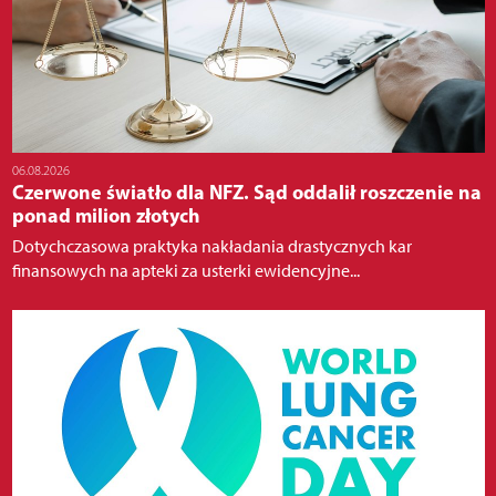
06.08.2026
Czerwone światło dla NFZ. Sąd oddalił roszczenie na
ponad milion złotych
Dotychczasowa praktyka nakładania drastycznych kar
finansowych na apteki za usterki ewidencyjne...