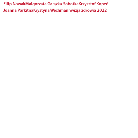
Filip Nowak
Małgorzata Gałązka-Sobotka
Krzysztof Kopeć
Joanna Parkitna
Krystyna Wechmann
wizja zdrowia 2022