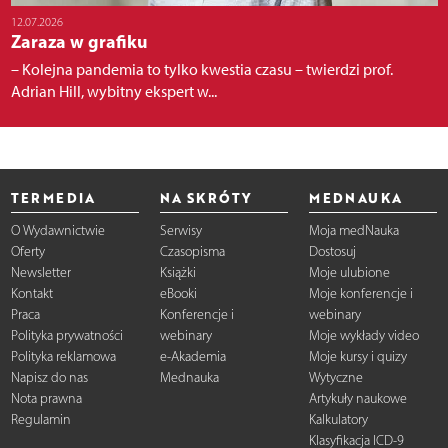
12.07.2026
Zaraza w grafiku
– Kolejna pandemia to tylko kwestia czasu – twierdzi prof.
Adrian Hill, wybitny ekspert w...
TERMEDIA
NA SKRÓTY
MEDNAUKA
O Wydawnictwie
Serwisy
Moja medNauka
Oferty
Czasopisma
Dostosuj
Newsletter
Książki
Moje ulubione
Kontakt
eBooki
Moje konferencje i
Praca
Konferencje i
webinary
Polityka prywatności
webinary
Moje wykłady video
Polityka reklamowa
e-Akademia
Moje kursy i quizy
Napisz do nas
Mednauka
Wytyczne
Nota prawna
Artykuły naukowe
Regulamin
Kalkulatory
Klasyfikacja ICD-9