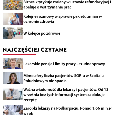
Biznes krytykuje zmiany w ustawie refundacyjnej i
apeluje o wstrzymanie prac
Kolejne rozmowy w sprawie pakietu zmian w
ochronie zdrowia
W kolejce po zdrowie
NAJCZĘŚCIEJ CZYTANE
Lekarskie pensje i limity pracy – trudne sprawy
Mimo afery liczba pacjentów SOR-u w Szpitalu
Południowym nie spadła
Ważna wiadomość dla lekarzy i pacjentów. Od 13
września bez tych informacji system zablokuje
receptę
Zarobki lekarzy na Podkarpaciu. Ponad 1,66 mln zł
w rok