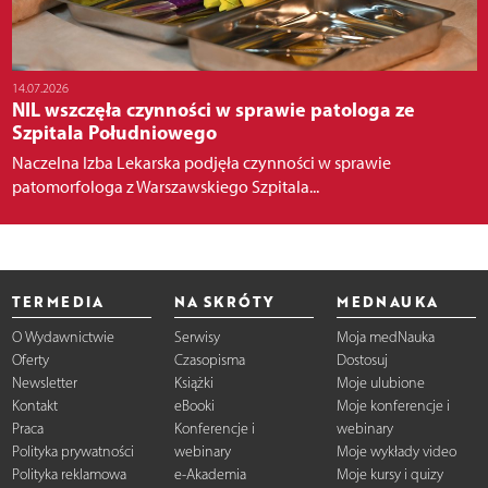
14.07.2026
NIL wszczęła czynności w sprawie patologa ze
Szpitala Południowego
Naczelna Izba Lekarska podjęła czynności w sprawie
patomorfologa z Warszawskiego Szpitala...
TERMEDIA
NA SKRÓTY
MEDNAUKA
O Wydawnictwie
Serwisy
Moja medNauka
Oferty
Czasopisma
Dostosuj
Newsletter
Książki
Moje ulubione
Kontakt
eBooki
Moje konferencje i
Praca
Konferencje i
webinary
Polityka prywatności
webinary
Moje wykłady video
Polityka reklamowa
e-Akademia
Moje kursy i quizy