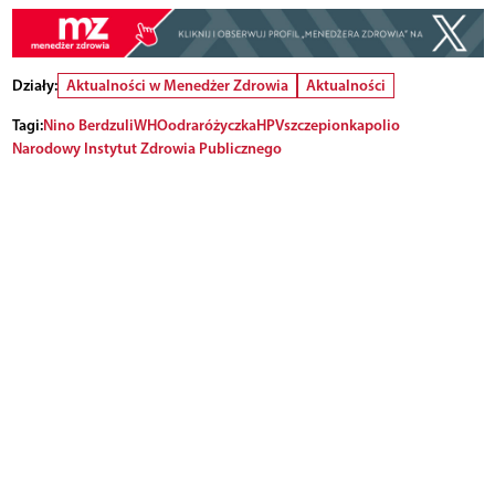
Działy:
Aktualności w Menedżer Zdrowia
Aktualności
Tagi:
Nino Berdzuli
WHO
odra
różyczka
HPV
szczepionka
polio
Narodowy Instytut Zdrowia Publicznego