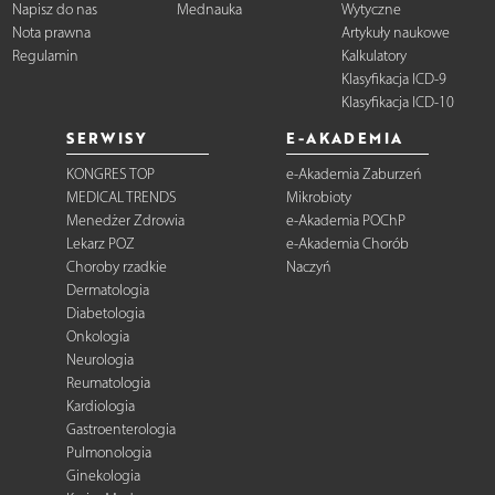
Napisz do nas
Mednauka
Wytyczne
Nota prawna
Artykuły naukowe
Regulamin
Kalkulatory
Klasyfikacja ICD-9
Klasyfikacja ICD-10
SERWISY
E-AKADEMIA
KONGRES TOP
e-Akademia Zaburzeń
MEDICAL TRENDS
Mikrobioty
Menedżer Zdrowia
e-Akademia POChP
Lekarz POZ
e-Akademia Chorób
Choroby rzadkie
Naczyń
Dermatologia
Diabetologia
Onkologia
Neurologia
Reumatologia
Kardiologia
Gastroenterologia
Pulmonologia
Ginekologia