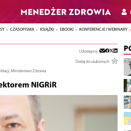
MENEDŻER ZDROWIA
SY
CZASOPISMA
KSIĄŻKI
EBOOKI
KONFERENCJE I WEBINARY
P
Udostępnij
Dodaj do ulubionych
ilitacji, Ministerstwo Zdrowia
ektorem NIGRiR