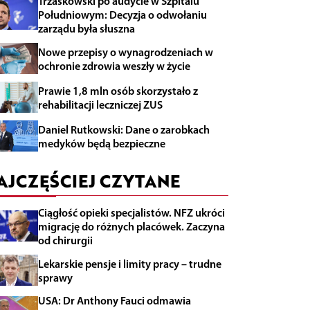
Trzaskowski po audycie w Szpitalu
Południowym: Decyzja o odwołaniu
zarządu była słuszna
Nowe przepisy o wynagrodzeniach w
ochronie zdrowia weszły w życie
Prawie 1,8 mln osób skorzystało z
rehabilitacji leczniczej ZUS
Daniel Rutkowski: Dane o zarobkach
medyków będą bezpieczne
AJCZĘŚCIEJ CZYTANE
Ciągłość opieki specjalistów. NFZ ukróci
migrację do różnych placówek. Zaczyna
od chirurgii
Lekarskie pensje i limity pracy – trudne
sprawy
USA: Dr Anthony Fauci odmawia