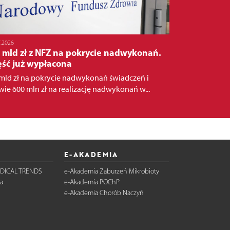
7.2026
 mld zł z NFZ na pokrycie nadwykonań.
ęść już wypłacona
 mld zł na pokrycie nadwykonań świadczeń i
wie 600 mln zł na realizację nadwykonań w...
E-AKADEMIA
DICAL TRENDS
e-Akademia Zaburzeń Mikrobioty
a
e-Akademia POChP
e-Akademia Chorób Naczyń