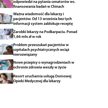
odpowiedzi na pytania senatorów ws.
finansowania badań w Chinach
Ważna wiadomość dla lekarzy i
pacjentów. Od 13 września bez tych
informacji system zablokuje receptę
Zarobki lekarzy na Podkarpaciu. Ponad
1,66 mln zł w rok
Problem przeszukań pacjentów w
szpitalach psychiatrycznych wciąż
nierozwiązany
Nowe przepisy o wynagrodzeniach w
ochronie zdrowia weszły w życie
Resort uruchamia usługę Domowej
Opieki Medycznej dla lekarzy