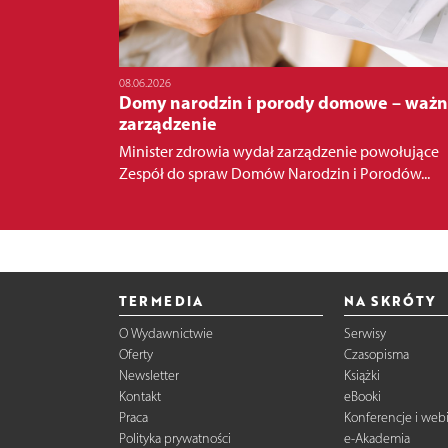
08.06.2026
Domy narodzin i porody domowe – waż
zarządzenie
Minister zdrowia wydał zarządzenie powołujące
Zespół do spraw Domów Narodzin i Porodów...
TERMEDIA
NA SKRÓTY
O Wydawnictwie
Serwisy
Oferty
Czasopisma
Newsletter
Książki
Kontakt
eBooki
Praca
Konferencje i web
Polityka prywatności
e-Akademia