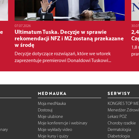
07.07.2026
30.0
ne
Ultimatum Tuska. Decyzje w sprawie
2,4
rekomendacji NFZ i MZ zostaną przekazane
Cz
w środę
1,8
Decyzje dotyczące rozwiązań, które we wtorek
pra
zaprezentuje premierowi Donaldowi Tuskowi...
MEDNAUKA
SERWISY
Moja medNauka
KONGRES TOP ME
Dostosuj
Menedżer Zdrowi
Moje ulubione
Lekarz POZ
Moje konferencje i webinary
Choroby rzadkie
inary
Moje wykłady video
Dermatologia
Moje kursy i quizy
Diabetologia