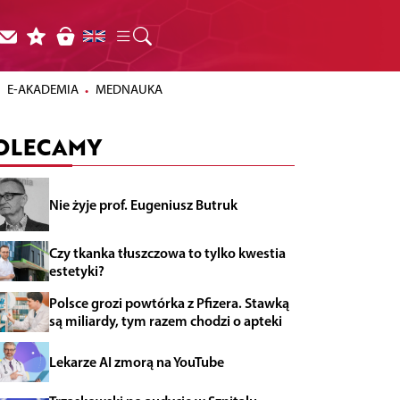
E-AKADEMIA
MEDNAUKA
OLECAMY
Nie żyje prof. Eugeniusz Butruk
Czy tkanka tłuszczowa to tylko kwestia
estetyki?
Polsce grozi powtórka z Pfizera. Stawką
są miliardy, tym razem chodzi o apteki
Lekarze AI zmorą na YouTube