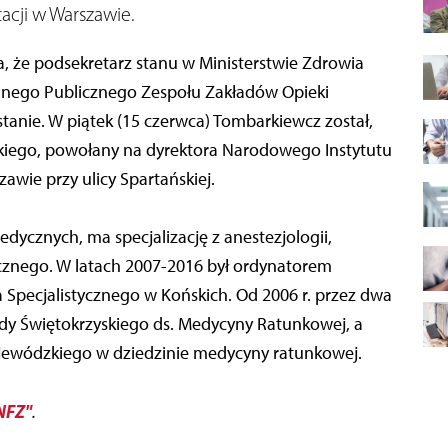
tacji w Warszawie.
a, że podsekretarz stanu w Ministerstwie Zdrowia
lnego Publicznego Zespołu Zakładów Opieki
stanie. W piątek (15 czerwca) Tombarkiewcz został,
kiego, powołany na dyrektora Narodowego Instytutu
zawie przy ulicy Spartańskiej.
ycznych, ma specjalizację z anestezjologii,
cznego. W latach 2007-2016 był ordynatorem
Specjalistycznego w Końskich. Od 2006 r. przez dwa
dy Świętokrzyskiego ds. Medycyny Ratunkowej, a
jewódzkiego w dziedzinie medycyny ratunkowej.
NFZ"
.