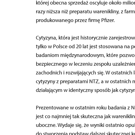
której obecna sprzedaż oscyluje około milion
razy niższa niż preparatu warenikliny, z f
produkowanego przez firmę Pfizer.
Cytyzyna, która jest historycznie zarejestr
tylko w Polsce od 20 lat jest stosowana na 
badaniom międzynarodowym, które pozwolą
bezpiecznego w leczeniu zespołu uzależnien
zachodnich i rozwijających się. W ostatnic
cytyzyny z preparatami NTZ, a w ostatnich mi
działającym w identyczny sposób jak cytyzy
Prezentowane w ostatnim roku badania z Now
jest co najmniej tak skuteczna jak warenikl
uboczne. Wydaje się, że wyniki ostatnio o
do stworzenia podstaw dalszej skutecznej k