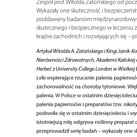
Zespół prof. Witolda Zatońskiego od pocz
Wykazały one skuteczność i bezpieczeńst
poddawany badaniom międzynarodowym,
skutecznego i bezpiecznego w leczeniu ze
krajów zachodnich i rozwijających się – pi
Artykuł Witolda A. Zatońskiego i Kingi Janik-
Nierówności Zdrowotnych, Akademii Kaliskiej 
Herbeć z University College London w Wielkiej 
Leki wspierające rzucanie palenia papier
zachorowalność na choroby tytoniowe. Więk
palenia. W Polsce w ostatnim dziesięciolec
palenia papierosów i preparatów tzw. nikoty
podwoiła się w ostatnim dziesięcioleciu i 
istotniejszą rolę odgrywa roślinny preparat
przeprowadził serię badań – wykazały one s