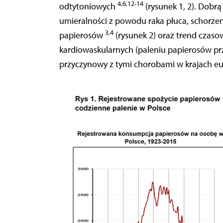
4,6,12-14
odtytoniowych
(rysunek 1, 2). Dobrą
umieralności z powodu raka płuca, schorze
3,4
papierosów
(rysunek 2) oraz trend czas
kardiowaskularnych (paleniu papierosów przy
przyczynowy z tymi chorobami w krajach eu