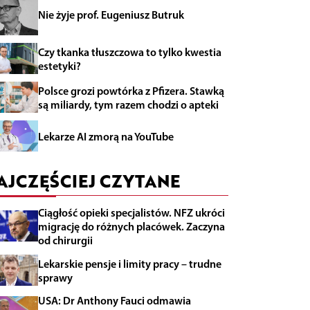
Nie żyje prof. Eugeniusz Butruk
Czy tkanka tłuszczowa to tylko kwestia
estetyki?
Polsce grozi powtórka z Pfizera. Stawką
są miliardy, tym razem chodzi o apteki
Lekarze AI zmorą na YouTube
AJCZĘŚCIEJ CZYTANE
Ciągłość opieki specjalistów. NFZ ukróci
migrację do różnych placówek. Zaczyna
od chirurgii
Lekarskie pensje i limity pracy – trudne
sprawy
USA: Dr Anthony Fauci odmawia