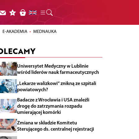
E-AKADEMIA
MEDNAUKA
OLECAMY
Uniwersytet Medyczny w Lublinie
wśród liderów nauk farmaceutycznych
„Lekarze walizkowi” znikną ze szpitali
powiatowych?
Badacze z Wrocławia i USA znaleźli
drogę do zatrzymania rozpadu
umierającej komórki
Zmiana w składzie Komitetu
Sterującego ds. centralnej rejestracji