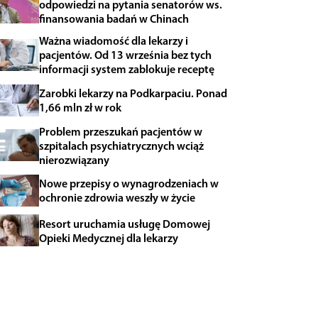
odpowiedzi na pytania senatorów ws.
finansowania badań w Chinach
Ważna wiadomość dla lekarzy i
pacjentów. Od 13 września bez tych
informacji system zablokuje receptę
Zarobki lekarzy na Podkarpaciu. Ponad
1,66 mln zł w rok
Problem przeszukań pacjentów w
szpitalach psychiatrycznych wciąż
nierozwiązany
Nowe przepisy o wynagrodzeniach w
ochronie zdrowia weszły w życie
Resort uruchamia usługę Domowej
Opieki Medycznej dla lekarzy