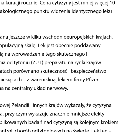
a kuracji rocznie. Cena cytyzyny jest mniej więcej 10
armakologicznego punktu widzenia identycznego leku
owana jeszcze w kilku wschodnioeuropejskich krajach,
populacyjną skalę. Lek jest obecnie poddawany
 na wprowadzenie tego skutecznego i
ia od tytoniu (ZUT) preparatu na rynki krajów
h latach porównano skuteczność i bezpieczeństwo
esiącach – z warenikliną, lekiem firmy Pfizer
na na centralny układ nerwowy.
ej Zelandii i innych krajów wykazały, że cytyzyna
ina, przy czym wykazuje znacznie mniejsze efekty
publikowanych badań nad cytyzyną są kolejnym krokiem
ontroli chorób odtytoniowych na świecie. Lek ten –