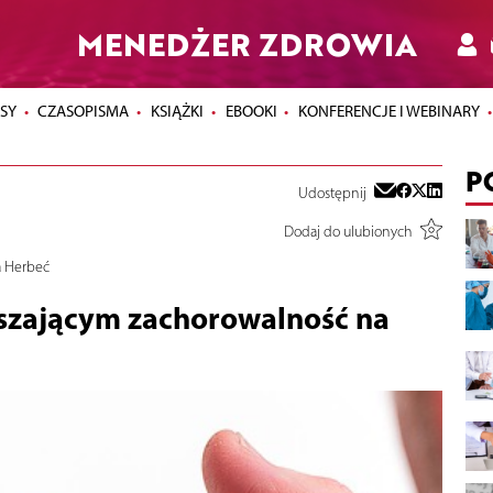
MENEDŻER ZDROWIA
SY
CZASOPISMA
KSIĄŻKI
EBOOKI
KONFERENCJE I WEBINARY
P
Udostępnij
Dodaj do ulubionych
a Herbeć
szającym zachorowalność na