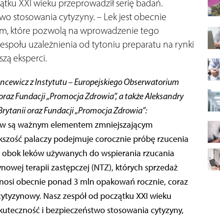
ątku XXI wieku przeprowadził serię badań.
wo stosowania cytyzyny. – Lek jest obecnie
 które pozwolą na wprowadzenie tego
społu uzależnienia od tytoniu preparatu na rynki
szą eksperci.
Koncewicz z Instytutu – Europejskiego Obserwatorium
oraz Fundacji „Promocja Zdrowia”, a także Aleksandry
Brytanii oraz Fundacji „Promocja Zdrowia”:
osów są ważnym elementem zmniejszającym
szość palaczy podejmuje corocznie próbę rzucenia
iu obok leków używanych do wspierania rzucania
nowej terapii zastępczej (NTZ), których sprzedaż
wynosi obecnie ponad 3 mln opakowań rocznie, coraz
 cytyzynowy. Nasz zespół od początku XXI wieku
kuteczność i bezpieczeństwo stosowania cytyzyny,