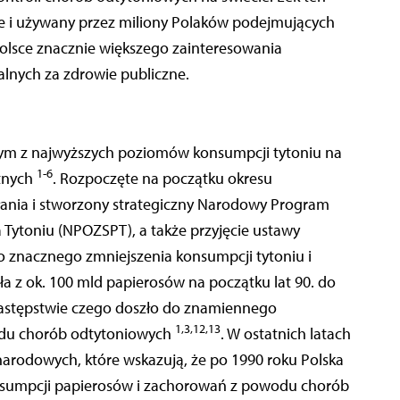
e i używany przez miliony Polaków podejmujących
olsce znacznie większego zainteresowania
lnych za zdrowie publiczne.
dnym z najwyższych poziomów konsumpcji tytoniu na
1-6
otnych
. Rozpoczęte na początku okresu
łania i stworzony strategiczny Narodowy Program
Tytoniu (NPOZSPT), a także przyjęcie ustawy
 znacznego zmniejszenia konsumpcji tytoniu i
ła z ok. 100 mld papierosów na początku lat 90. do
 następstwie czego doszło do znamiennego
1,3,12,13
odu chorób odtytoniowych
. W ostatnich latach
ynarodowych, które wskazują, że po 1990 roku Polska
nsumpcji papierosów i zachorowań z powodu chorób