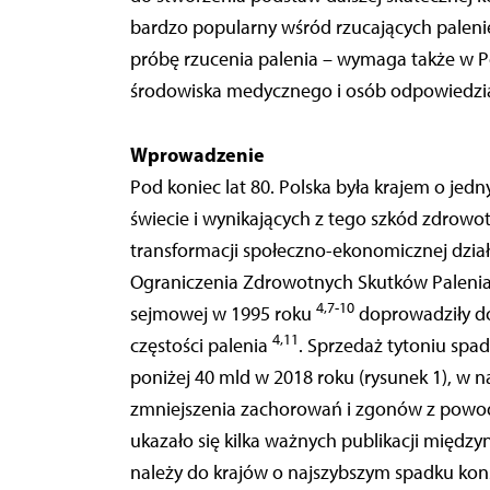
bardzo popularny wśród rzucających paleni
próbę rzucenia palenia – wymaga także w P
środowiska medycznego i osób odpowiedzia
Wprowadzenie
Pod koniec lat 80. Polska była krajem o je
świecie i wynikających z tego szkód zdrow
transformacji społeczno-ekonomicznej dzia
Ograniczenia Zdrowotnych Skutków Palenia 
4,7-10
sejmowej w 1995 roku
doprowadziły do
4,11
częstości palenia
. Sprzedaż tytoniu spad
poniżej 40 mld w 2018 roku (rysunek 1), w
zmniejszenia zachorowań i zgonów z pow
ukazało się kilka ważnych publikacji międz
należy do krajów o najszybszym spadku ko