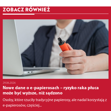
ZOBACZ RÓWNIEŻ
29.06.2026
Nowe dane o e-papierosach – ryzyko raka płuca
może być wyższe, niż sądzono
Osoby, które rzuciły tradycyjne papierosy, ale nadal korzystają z
e-papierosów, częściej...