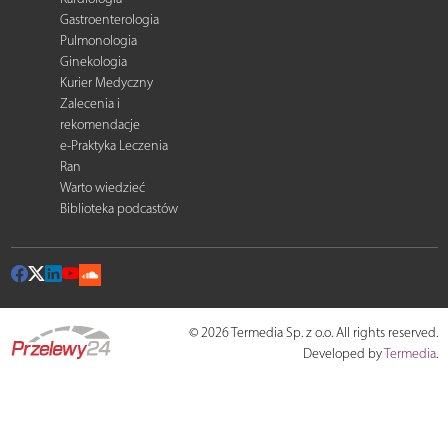
Gastroenterologia
Pulmonologia
Ginekologia
Kurier Medyczny
Zalecenia i
rekomendacje
e-Praktyka Leczenia
Ran
Warto wiedzieć
Biblioteka podcastów
© 2026 Termedia Sp. z o.o. All rights reserved.
Developed by
Termedia
.