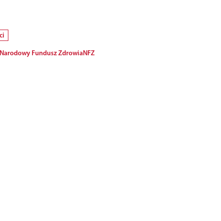
ci
Narodowy Fundusz Zdrowia
NFZ