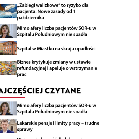
„Zabiegi walizkowe” to ryzyko dla
pacjenta. Nowe zasady od 1
października
Mimo afery liczba pacjentów SOR-u w
Szpitalu Południowym nie spadła
Szpital w Miastku na skraju upadłości
Biznes krytykuje zmiany w ustawie
refundacyjnej i apeluje o wstrzymanie
prac
AJCZĘŚCIEJ CZYTANE
Mimo afery liczba pacjentów SOR-u w
Szpitalu Południowym nie spadła
Lekarskie pensje i limity pracy – trudne
sprawy