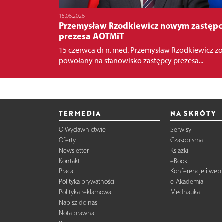
15.06.2026
Przemysław Rzodkiewicz nowym zastęp
prezesa AOTMiT
15 czerwca dr n. med. Przemysław Rzodkiewicz zo
powołany na stanowisko zastępcy prezesa...
TERMEDIA
NA SKRÓTY
O Wydawnictwie
Serwisy
Oferty
Czasopisma
Newsletter
Książki
Kontakt
eBooki
Praca
Konferencje i web
Polityka prywatności
e-Akademia
Polityka reklamowa
Mednauka
Napisz do nas
Nota prawna