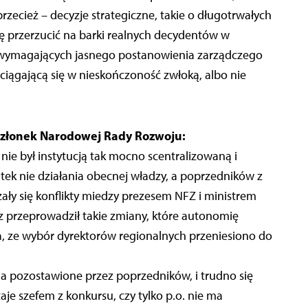
zecież – decyzje strategiczne, takie o długotrwałych
się przerzucić na barki realnych decydentów w
aw wymagających jasnego postanowienia zarządczego
eciągającą się w nieskończoność zwłoką, albo nie
 członek Narodowej Rady Rozwoju:
ie był instytucją tak mocno scentralizowaną i
kutek nie działania obecnej władzy, a poprzedników z
zały się konflikty miedzy prezesem NFZ i ministrem
icz przeprowadził takie zmiany, które autonomię
a, ze wybór dyrektorów regionalnych przeniesiono do
a pozostawione przez poprzedników, i trudno się
taje szefem z konkursu, czy tylko p.o. nie ma