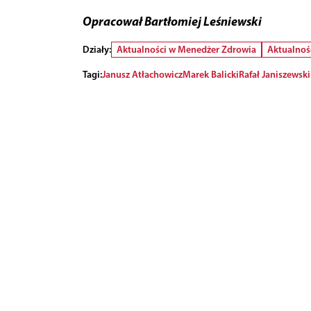
Opracował Bartłomiej Leśniewski
Działy:
Aktualności w Menedżer Zdrowia
Aktualnoś
Tagi:
Janusz Atłachowicz
Marek Balicki
Rafał Janiszewski