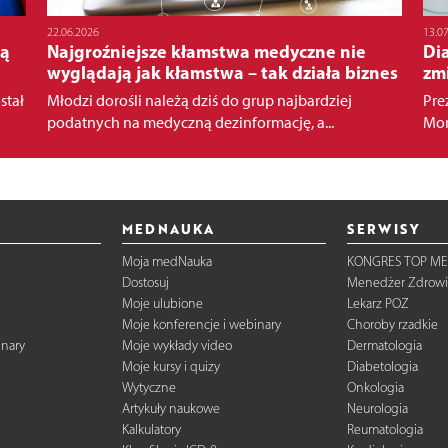
22.06.2026
13.0
cą
Najgroźniejsze kłamstwa medyczne nie
Di
wyglądają jak kłamstwa – tak działa biznes
zmi
stał
Młodzi dorośli należą dziś do grup najbardziej
Pre
podatnych na medyczną dezinformację, a...
Mon
MEDNAUKA
SERWISY
Moja medNauka
KONGRES TOP ME
Dostosuj
Menedżer Zdrowi
Moje ulubione
Lekarz POZ
Moje konferencje i webinary
Choroby rzadkie
inary
Moje wykłady video
Dermatologia
Moje kursy i quizy
Diabetologia
Wytyczne
Onkologia
Artykuły naukowe
Neurologia
Kalkulatory
Reumatologia