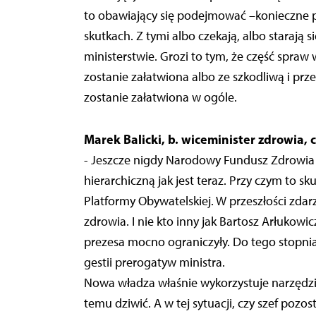
to obawiający się podejmować –konieczne pr
skutkach. Z tymi albo czekają, albo starają 
ministerstwie. Grozi to tym, że część spr
zostanie załatwiona albo ze szkodliwą i prz
zostanie załatwiona w ogóle.
Marek Balicki, b. wiceminister zdrowia,
- Jeszcze nigdy Narodowy Fundusz Zdrowia n
hierarchiczną jak jest teraz. Przy czym to s
Platformy Obywatelskiej. W przeszłości zdar
zdrowia. I nie kto inny jak Bartosz Arłukow
prezesa mocno ograniczyły. Do tego stopni
gestii prerogatyw ministra.
Nowa władza właśnie wykorzystuje narzędzi
temu dziwić. A w tej sytuacji, czy szef pozos