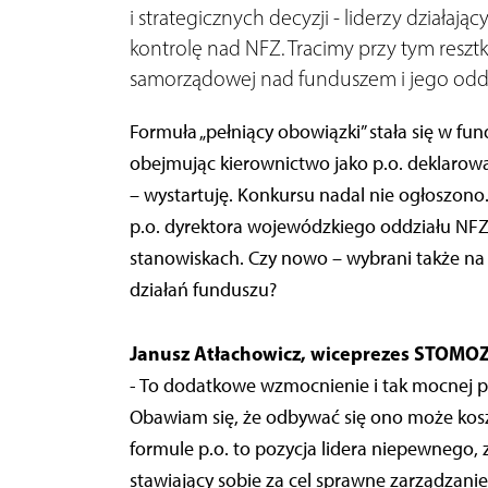
i strategicznych decyzji - liderzy działaj
kontrolę nad NFZ. Tracimy przy tym reszt
samorządowej nad funduszem i jego oddz
Formuła „pełniący obowiązki” stała się w f
obejmując kierownictwo jako p.o. deklarowa
– wystartuję. Konkursu nadal nie ogłoszon
p.o. dyrektora wojewódzkiego oddziału NFZ
stanowiskach. Czy nowo – wybrani także na d
działań funduszu?
Janusz Atłachowicz, wiceprezes STOMOZ
- To dodatkowe wzmocnienie i tak mocnej po
Obawiam się, że odbywać się ono może kosz
formule p.o. to pozycja lidera niepewnego, 
stawiający sobie za cel sprawne zarządzani