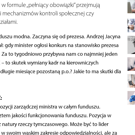
ący w formule „pełniący obowiązki” przejmują
ki mechanizmów kontroli społecznej czy
iałami.
unduszu modna. Zaczyna się od prezesa. Andrzej Jacyna
ł: gdy minister ogłosi konkurs na stanowisko prezesa
o. Za to tygodniowo przybywa nam co najmniej jeden
 – to skutek wymiany kadr na kierowniczych
ługie miesiące pozostaną p.o.? Jakie to ma skutki dla
:
zycji zarządczej ministra w całym funduszu.
tem jakości funkcjonowania funduszu. Pozycja w
z natury rzeczy tymczasowego. Może być to lider
e w swoim wąskim zakresie odpowiedzialności, ale za