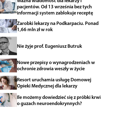
Ważna wiadomość dla lekarzy i
pacjentów. Od 13 września bez tych
informacji system zablokuje receptę
Zarobki lekarzy na Podkarpaciu. Ponad
1,66 mln zł w rok
Nie żyje prof. Eugeniusz Butruk
Nowe przepisy o wynagrodzeniach w
ochronie zdrowia weszły w życie
Resort uruchamia usługę Domowej
Opieki Medycznej dla lekarzy
Ile możemy dowiedzieć się z próbki krwi
o guzach neuroendokrynnych?