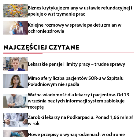
Biznes krytykuje zmiany w ustawie refundacyjnej i
apeluje o wstrzymanie prac
Kolejne rozmowy w sprawie pakietu zmian w
ochronie zdrowia
NAJCZĘŚCIEJ CZYTANE
Lekarskie pensje i limity pracy – trudne sprawy
Mimo afery liczba pacjentów SOR-u w Szpitalu
Południowym nie spadła
Ważna wiadomość dla lekarzy i pacjentów. Od 13
września bez tych informacji system zablokuje
receptę
Zarobki lekarzy na Podkarpaciu. Ponad 1,66 mln zł
w rok
Nowe przepisy o wynagrodzeniach w ochronie