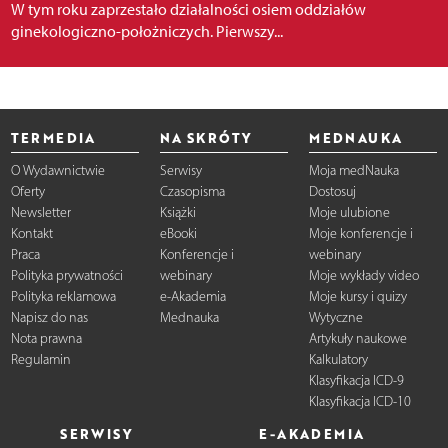
W tym roku zaprzestało działalności osiem oddziałów
ginekologiczno-położniczych. Pierwszy...
TERMEDIA
NA SKRÓTY
MEDNAUKA
O Wydawnictwie
Serwisy
Moja medNauka
Oferty
Czasopisma
Dostosuj
Newsletter
Książki
Moje ulubione
Kontakt
eBooki
Moje konferencje i
Praca
Konferencje i
webinary
Polityka prywatności
webinary
Moje wykłady video
Polityka reklamowa
e-Akademia
Moje kursy i quizy
Napisz do nas
Mednauka
Wytyczne
Nota prawna
Artykuły naukowe
Regulamin
Kalkulatory
Klasyfikacja ICD-9
Klasyfikacja ICD-10
SERWISY
E-AKADEMIA