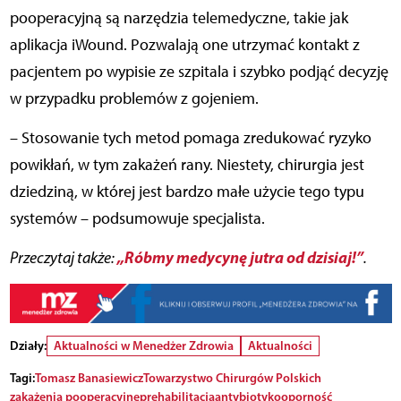
pooperacyjną są narzędzia telemedyczne, takie jak
aplikacja iWound. Pozwalają one utrzymać kontakt z
pacjentem po wypisie ze szpitala i szybko podjąć decyzję
w przypadku problemów z gojeniem.
– Stosowanie tych metod pomaga zredukować ryzyko
powikłań, w tym zakażeń rany. Niestety, chirurgia jest
dziedziną, w której jest bardzo małe użycie tego typu
systemów – podsumowuje specjalista.
„Róbmy medycynę jutra od dzisiaj!”
Przeczytaj także:
.
Działy:
Aktualności w Menedżer Zdrowia
Aktualności
Tagi:
Tomasz Banasiewicz
Towarzystwo Chirurgów Polskich
zakażenia pooperacyjne
prehabilitacja
antybiotykooporność