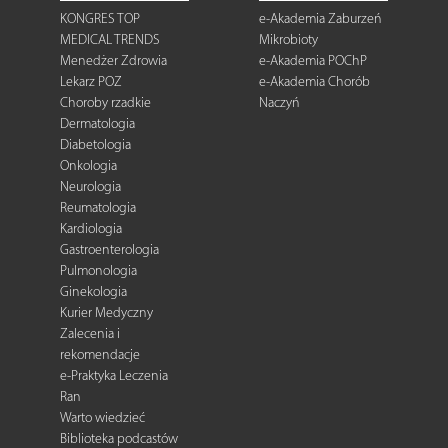
KONGRES TOP
e-Akademia Zaburzeń
MEDICAL TRENDS
Mikrobioty
Menedżer Zdrowia
e-Akademia POChP
Lekarz POZ
e-Akademia Chorób
Choroby rzadkie
Naczyń
Dermatologia
Diabetologia
Onkologia
Neurologia
Reumatologia
Kardiologia
Gastroenterologia
Pulmonologia
Ginekologia
Kurier Medyczny
Zalecenia i
rekomendacje
e-Praktyka Leczenia
Ran
Warto wiedzieć
Biblioteka podcastów