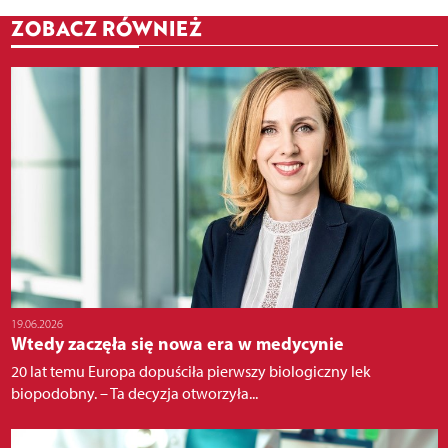
ZOBACZ RÓWNIEŻ
19.06.2026
Wtedy zaczęła się nowa era w medycynie
20 lat temu Europa dopuściła pierwszy biologiczny lek
biopodobny. – Ta decyzja otworzyła...