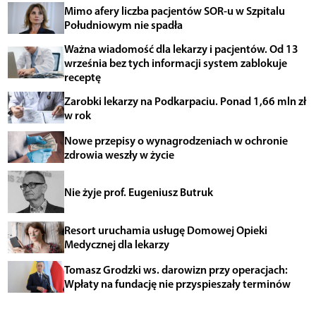
Mimo afery liczba pacjentów SOR-u w Szpitalu
Południowym nie spadła
Ważna wiadomość dla lekarzy i pacjentów. Od 13
września bez tych informacji system zablokuje
receptę
Zarobki lekarzy na Podkarpaciu. Ponad 1,66 mln zł
w rok
Nowe przepisy o wynagrodzeniach w ochronie
zdrowia weszły w życie
Nie żyje prof. Eugeniusz Butruk
Resort uruchamia usługę Domowej Opieki
Medycznej dla lekarzy
Tomasz Grodzki ws. darowizn przy operacjach:
Wpłaty na fundację nie przyspieszały terminów