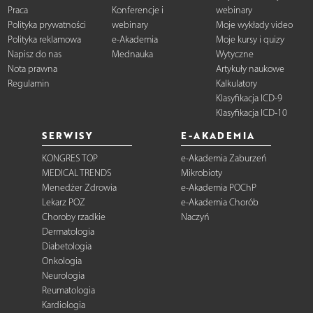
Praca
Konferencje i
webinary
Polityka prywatności
webinary
Moje wykłady video
Polityka reklamowa
e-Akademia
Moje kursy i quizy
Napisz do nas
Mednauka
Wytyczne
Nota prawna
Artykuły naukowe
Regulamin
Kalkulatory
Klasyfikacja ICD-9
Klasyfikacja ICD-10
SERWISY
E-AKADEMIA
KONGRES TOP
e-Akademia Zaburzeń
MEDICAL TRENDS
Mikrobioty
Menedżer Zdrowia
e-Akademia POChP
Lekarz POZ
e-Akademia Chorób
Choroby rzadkie
Naczyń
Dermatologia
Diabetologia
Onkologia
Neurologia
Reumatologia
Kardiologia