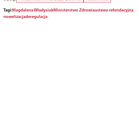
Tagi:
Magdalena Władysiuk
Ministerstwo Zdrowia
ustawa refundacyjna
nowelizacja
deregulacja