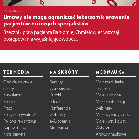
29.07.2026
Umowy nie mogą ograniczać lekarzom kierowania
pacjentów do innych specjalistów
Rzecznik praw pacjenta Bartłomiej Chmielowiec wszczął
postępowania wyjaśniające wobec...
TERMEDIA
NA SKRÓTY
MEDNAUKA
O Wydawnictwie
Serwisy
Moja medNauka
Oferty
Czasopisma
Dostosuj
Newsletter
Książki
Moje ulubione
Kontakt
eBooki
Moje konferencje i
Praca
Konferencje i
webinary
Polityka prywatności
webinary
Moje wykłady video
Polityka reklamowa
e-Akademia
Moje kursy i quizy
Napisz do nas
Mednauka
Wytyczne
Nota prawna
Artykuły naukowe