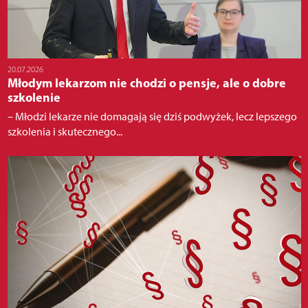
20.07.2026
Młodym lekarzom nie chodzi o pensje, ale o dobre
szkolenie
– Młodzi lekarze nie domagają się dziś podwyżek, lecz lepszego
szkolenia i skutecznego...