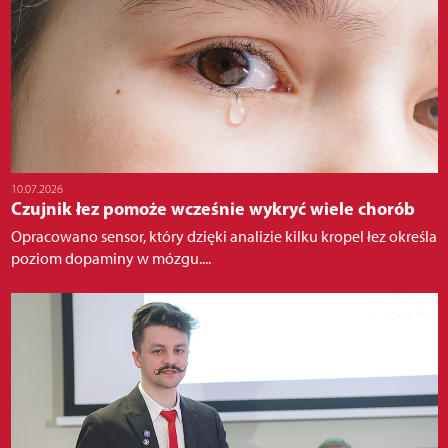
10.07.2026
Czujnik łez pomoże wcześnie wykryć wiele chorób
Opracowano sensor, który dzięki analizie kilku kropel łez określa
poziom dopaminy w mózgu....