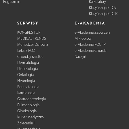
Regulamin
Kalkulatory
Klasyfikacja ICD-9
Klasyfikacja ICD-10
SERWISY
E-AKADEMIA
KONGRES TOP
e-Akademia Zaburzeń
MEDICAL TRENDS
Mikrobioty
Menedżer Zdrowia
e-Akademia POChP
Lekarz POZ
e-Akademia Chorób
Choroby rzadkie
Naczyń
Dermatologia
Diabetologia
Onkologia
Neurologia
Reumatologia
Kardiologia
Gastroenterologia
Pulmonologia
Ginekologia
Kurier Medyczny
Zalecenia i