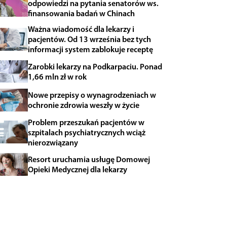
odpowiedzi na pytania senatorów ws.
finansowania badań w Chinach
Ważna wiadomość dla lekarzy i
pacjentów. Od 13 września bez tych
informacji system zablokuje receptę
Zarobki lekarzy na Podkarpaciu. Ponad
1,66 mln zł w rok
Nowe przepisy o wynagrodzeniach w
ochronie zdrowia weszły w życie
Problem przeszukań pacjentów w
szpitalach psychiatrycznych wciąż
nierozwiązany
Resort uruchamia usługę Domowej
Opieki Medycznej dla lekarzy