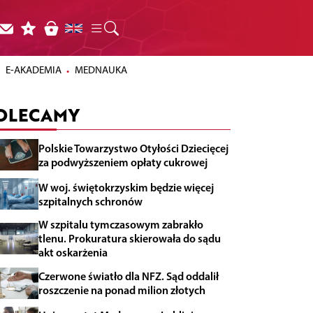
E-AKADEMIA
MEDNAUKA
OLECAMY
Polskie Towarzystwo Otyłości Dziecięcej
za podwyższeniem opłaty cukrowej
W woj. świętokrzyskim będzie więcej
szpitalnych schronów
W szpitalu tymczasowym zabrakło
tlenu. Prokuratura skierowała do sądu
akt oskarżenia
Czerwone światło dla NFZ. Sąd oddalił
roszczenie na ponad milion złotych