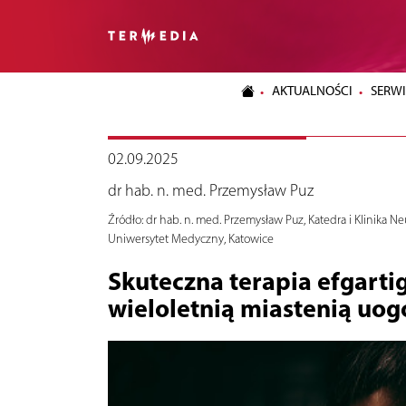
AKTUALNOŚCI
SERWI
02.09.2025
dr hab. n. med. Przemysław Puz
Źródło:
dr hab. n. med. Przemysław Puz, Katedra i Klinika Neu
Uniwersytet Medyczny, Katowice
Skuteczna terapia efgarti
wieloletnią miastenią uog