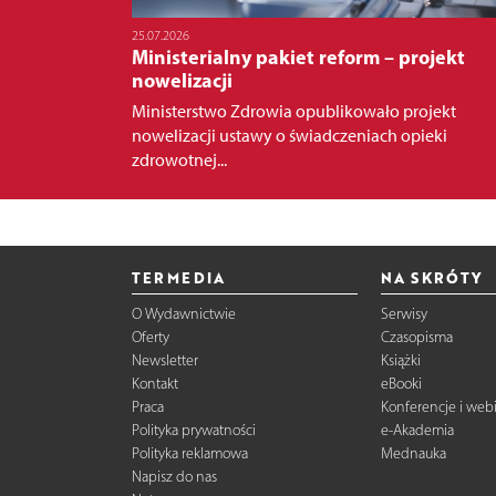
25.07.2026
Ministerialny pakiet reform – projekt
nowelizacji
Ministerstwo Zdrowia opublikowało projekt
nowelizacji ustawy o świadczeniach opieki
zdrowotnej...
TERMEDIA
NA SKRÓTY
O Wydawnictwie
Serwisy
Oferty
Czasopisma
Newsletter
Książki
Kontakt
eBooki
Praca
Konferencje i web
Polityka prywatności
e-Akademia
Polityka reklamowa
Mednauka
Napisz do nas