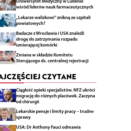
Uniwersytet Medyczny w Lublinie
wśród liderów nauk farmaceutycznych
„Lekarze walizkowi” znikną ze szpitali
powiatowych?
Badacze z Wrocławia i USA znaleźli
drogę do zatrzymania rozpadu
umierającej komórki
Zmiana w składzie Komitetu
Sterującego ds. centralnej rejestracji
AJCZĘŚCIEJ CZYTANE
Ciągłość opieki specjalistów. NFZ ukróci
migrację do różnych placówek. Zaczyna
od chirurgii
Lekarskie pensje i limity pracy – trudne
sprawy
USA: Dr Anthony Fauci odmawia