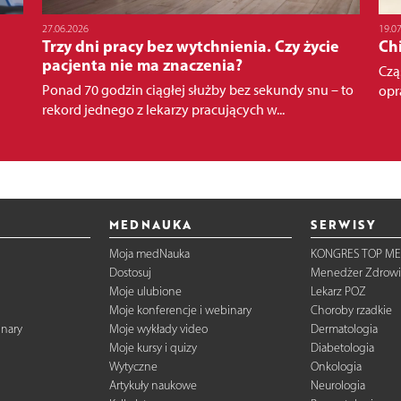
27.06.2026
19.0
Trzy dni pracy bez wytchnienia. Czy życie
Ch
pacjenta nie ma znaczenia?
Czą
Ponad 70 godzin ciągłej służby bez sekundy snu – to
opr
rekord jednego z lekarzy pracujących w...
MEDNAUKA
SERWISY
Moja medNauka
KONGRES TOP ME
Dostosuj
Menedżer Zdrowi
Moje ulubione
Lekarz POZ
Moje konferencje i webinary
Choroby rzadkie
inary
Moje wykłady video
Dermatologia
Moje kursy i quizy
Diabetologia
Wytyczne
Onkologia
Artykuły naukowe
Neurologia