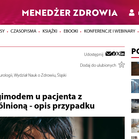
MENEDŻER ZDROWIA
SY
CZASOPISMA
KSIĄŻKI
EBOOKI
KONFERENCJE I WEBINARY
P
Udostępnij
Dodaj do ulubionych
rologii, Wydział Nauk o Zdrowiu, Śląski
gimodem u pacjenta z
ólnioną - opis przypadku