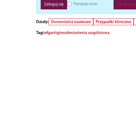
Pamiętaj mnie
Zarejestruj
Działy:
Doniesienia naukowe
Przypadki kliniczne
Tagi:
efgartigimod
miastenia uogólniona