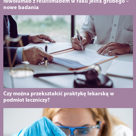
Niwolumab z relatlimabem w raku jelita grubego –
nowe badania
Czy można przekształcić praktykę lekarską w
podmiot leczniczy?