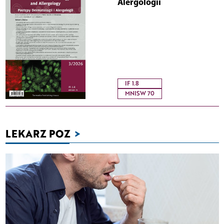
Alergologii
IF 1.8
MNISW 70
LEKARZ POZ
>