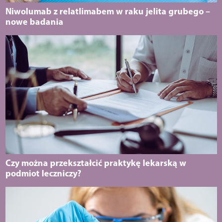
Niwolumab z relatlimabem w raku jelita grubego –
nowe badania
Czy można przekształcić praktykę lekarską w
podmiot leczniczy?