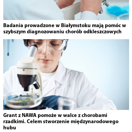
Badania prowadzone w Białymstoku mają pomóc w
szybszym diagnozowaniu chorób odkleszczowych
Grant z NAWA pomoże w walce z chorobami
rzadkimi. Celem stworzenie międzynarodowego
hubu