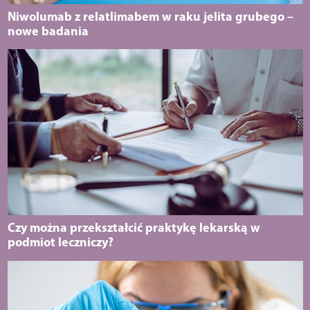
Niwolumab z relatlimabem w raku jelita grubego –
nowe badania
Czy można przekształcić praktykę lekarską w
podmiot leczniczy?