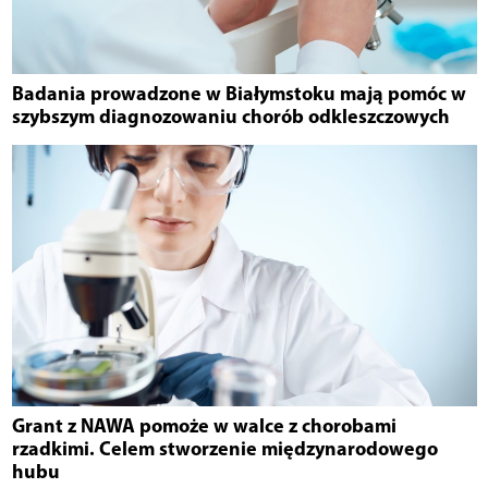
Badania prowadzone w Białymstoku mają pomóc w
szybszym diagnozowaniu chorób odkleszczowych
Grant z NAWA pomoże w walce z chorobami
rzadkimi. Celem stworzenie międzynarodowego
hubu