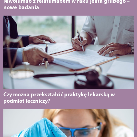
Niwolumab z relatlimabem w raku jelita grubego –
nowe badania
Czy można przekształcić praktykę lekarską w
podmiot leczniczy?