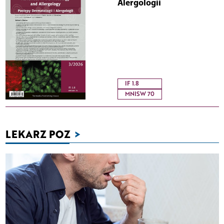
Alergologii
IF 1.8
MNISW 70
LEKARZ POZ
>