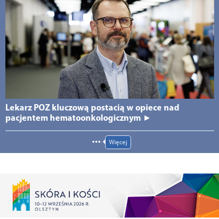
Lekarz POZ kluczową postacią w opiece nad
pacjentem hematoonkologicznym ►
Więcej