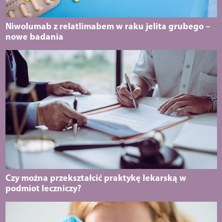
Niwolumab z relatlimabem w raku jelita grubego –
nowe badania
Czy można przekształcić praktykę lekarską w
podmiot leczniczy?