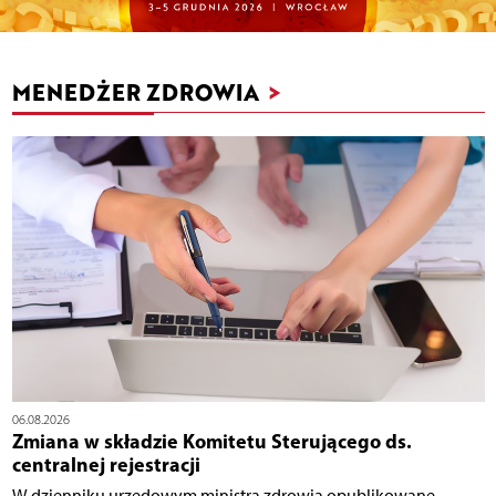
MENEDŻER ZDROWIA
>
06.08.2026
Zmiana w składzie Komitetu Sterującego ds.
centralnej rejestracji
W dzienniku urzędowym ministra zdrowia opublikowane