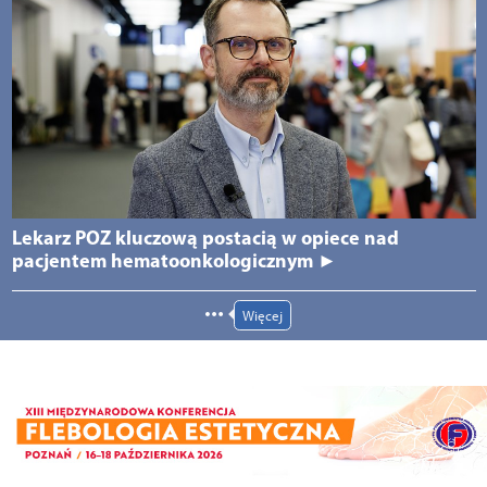
Lekarz POZ kluczową postacią w opiece nad
pacjentem hematoonkologicznym ►
Więcej