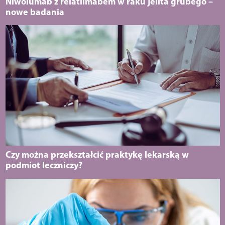
Niwolumab z relatlimabem w raku jelita grubego –
nowe badania
Czy można przekształcić praktykę lekarską w
podmiot leczniczy?