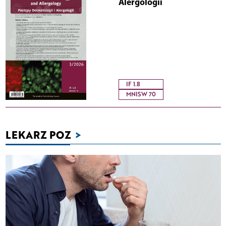
Alergologii
IF 1.8
MNISW 70
LEKARZ POZ
>