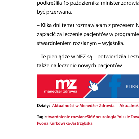
podkreśliła 15 października minister zdrow
być przerwana.
– Kilka dni temu rozmawiałam z prezesem 
zapłacić za leczenie pacjentów w program
stwardnieniem rozsianym – wyjaśniła.
– Te pieniądze w NFZ są – potwierdziła Lesz
także na leczenie nowych pacjentów.
Działy:
Aktualności w Menedżer Zdrowia
Aktualnoś
Tagi:
stwardnienie rozsiane
SMA
neurologia
Polskie Tow
Iwona Kurkowska-Jastrzębska