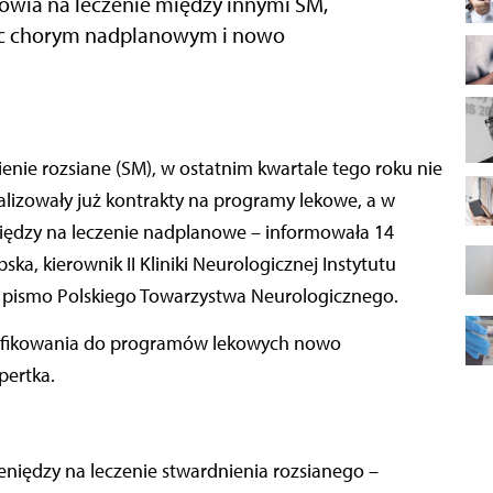
wia na leczenie między innymi SM,
moc chorym nadplanowym i nowo
nie rozsiane (SM), w ostatnim kwartale tego roku nie
alizowały już kontrakty na programy lekowe, a w
ędzy na leczenie nadplanowe – informowała 14
ka, kierownik II Kliniki Neurologicznej Instytutu
jąc pismo Polskiego Towarzystwa Neurologicznego.
lifikowania do programów lekowych nowo
pertka.
eniędzy na leczenie stwardnienia rozsianego –