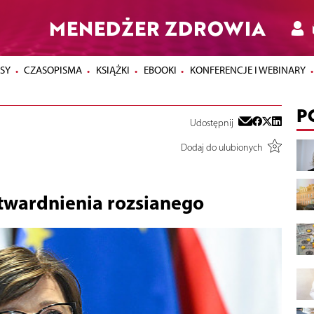
MENEDŻER ZDROWIA
SY
CZASOPISMA
KSIĄŻKI
EBOOKI
KONFERENCJE I WEBINARY
P
Udostępnij
Dodaj do ulubionych
stwardnienia rozsianego