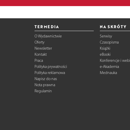
TERMEDIA
NA SKRÓTY
O Wydawnictwie
Serwisy
Oferty
Czasopisma
Newsletter
Książki
Kontakt
eBooki
Praca
Konferencje i web
Polityka prywatności
e-Akademia
Polityka reklamowa
Mednauka
Napisz do nas
Nota prawna
Regulamin