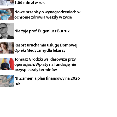
1,66 mln zł w rok
Nowe przepisy o wynagrodzeniach w
ochronie zdrowia weszły w życie
Nie żyje prof. Eugeniusz Butruk
Resort uruchamia usługę Domowej
Opieki Medycznej dla lekarzy
Tomasz Grodzki ws. darowizn przy
operacjach: Wpłaty na fundację nie
przyspieszały terminów
NFZ zmienia plan finansowy na 2026
rok