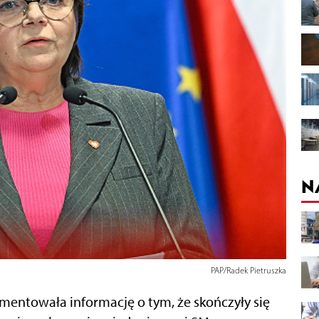
N
PAP/Radek Pietruszka
mentowała informację o tym, że skończyły się