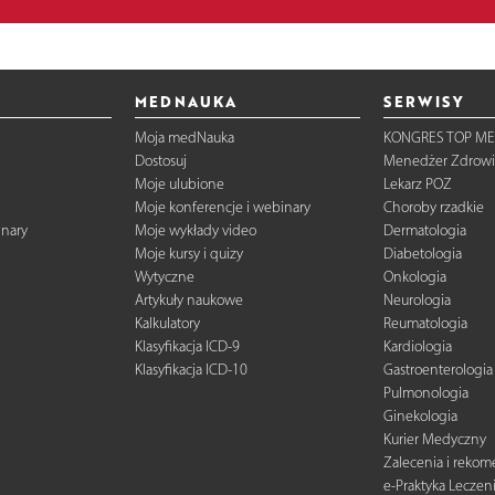
MEDNAUKA
SERWISY
Moja medNauka
KONGRES TOP ME
Dostosuj
Menedżer Zdrowi
Moje ulubione
Lekarz POZ
Moje konferencje i webinary
Choroby rzadkie
inary
Moje wykłady video
Dermatologia
Moje kursy i quizy
Diabetologia
Wytyczne
Onkologia
Artykuły naukowe
Neurologia
Kalkulatory
Reumatologia
Klasyfikacja ICD-9
Kardiologia
Klasyfikacja ICD-10
Gastroenterologia
Pulmonologia
Ginekologia
Kurier Medyczny
Zalecenia i reko
e-Praktyka Leczen