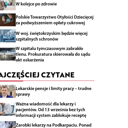
W kolejce po zdrowie
Polskie Towarzystwo Otyłości Dziecięcej
za podwyższeniem opłaty cukrowej
W woj. świętokrzyskim będzie więcej
szpitalnych schronów
W szpitalu tymczasowym zabrakło
tlenu. Prokuratura skierowała do sądu
akt oskarżenia
AJCZĘŚCIEJ CZYTANE
Lekarskie pensje i limity pracy – trudne
sprawy
Ważna wiadomość dla lekarzy i
pacjentów. Od 13 września bez tych
informacji system zablokuje receptę
Zarobki lekarzy na Podkarpaciu. Ponad