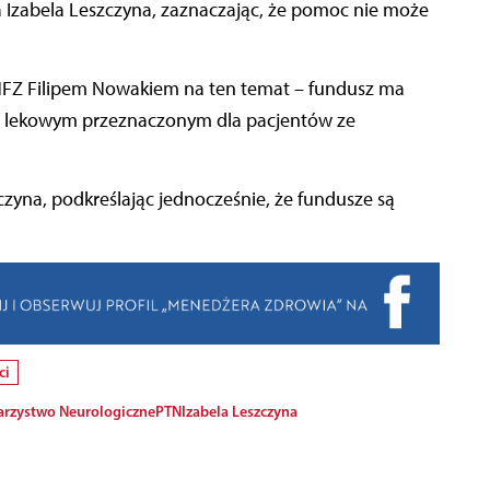
ia Izabela Leszczyna, zaznaczając, że pomoc nie może
NFZ Filipem Nowakiem na ten temat – fundusz ma
ie lekowym przeznaczonym dla pacjentów ze
czyna, podkreślając jednocześnie, że fundusze są
ci
arzystwo Neurologiczne
PTN
Izabela Leszczyna