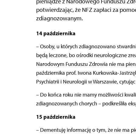
pieniądze z Narodowego Funduszu Zdro
potwierdzając, że NFZ zapłaci za po
zdiagnozowanym.
14 października
– Osoby, u których zdiagnozowano stwardnie
będą leczone, bo ośrodki neurologiczne zre
Narodowym Funduszu Zdrowia nie ma pieni
października prof. Iwona Kurkowska-Jastrzębs
Psychiatrii i Neurologii w Warszawie, cytu
– Do końca roku nie mamy możliwości kwa
zdiagnozowanych chorych – podkreśliła eks
15 października
– Dementuję informację o tym, że nie ma pi