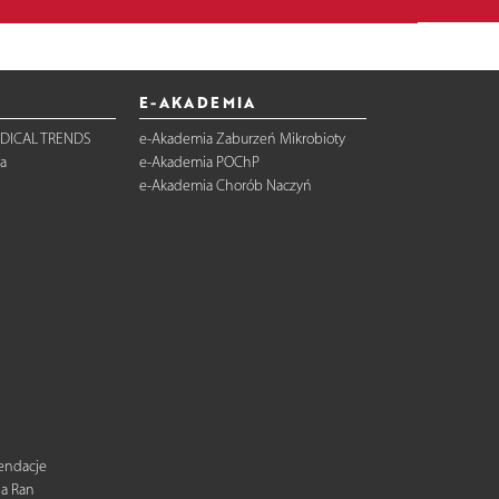
E-AKADEMIA
DICAL TRENDS
e-Akademia Zaburzeń Mikrobioty
a
e-Akademia POChP
e-Akademia Chorób Naczyń
mendacje
ia Ran