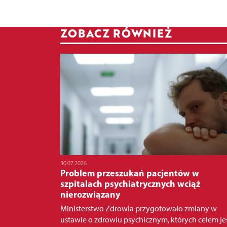
ZOBACZ RÓWNIEŻ
30.07.2026
Problem przeszukań pacjentów w
szpitalach psychiatrycznych wciąż
nierozwiązany
Ministerstwo Zdrowia przygotowało zmiany w
ustawie o zdrowiu psychicznym, których celem jest