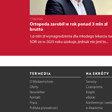
17.06.2026
Ortopeda zarobił w rok ponad 3 mln zł
brutto
1,6 mln zł wynagrodzenia dla młodego lekarza na
SOR-ze w 2025 roku szokuje, jednak nie jest to...
TERMEDIA
NA SKRÓTY
O Wydawnictwie
Serwisy
Oferty
Czasopisma
Newsletter
Książki
Kontakt
eBooki
Praca
Konferencje i web
Polityka prywatności
e-Akademia