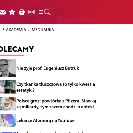
E-AKADEMIA
MEDNAUKA
OLECAMY
Nie żyje prof. Eugeniusz Butruk
Czy tkanka tłuszczowa to tylko kwestia
estetyki?
Polsce grozi powtórka z Pfizera. Stawką
są miliardy, tym razem chodzi o apteki
Lekarze AI zmorą na YouTube