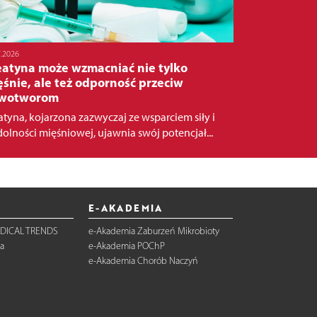
7.2026
eatyna może wzmacniać nie tylko
śnie, ale też odporność przeciw
wotworom
atyna, kojarzona zazwyczaj ze wsparciem siły i
olności mięśniowej, ujawnia swój potencjał...
E-AKADEMIA
DICAL TRENDS
e-Akademia Zaburzeń Mikrobioty
a
e-Akademia POChP
e-Akademia Chorób Naczyń