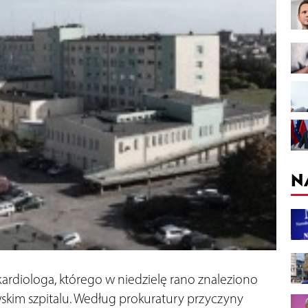
N
kardiologa, którego w niedzielę rano znaleziono
skim szpitalu. Według prokuratury przyczyny