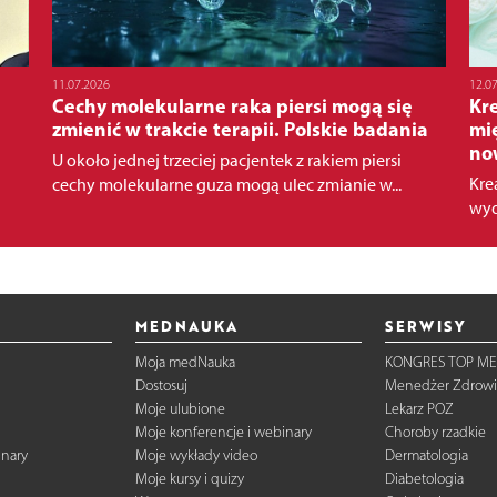
11.07.2026
12.0
Cechy molekularne raka piersi mogą się
Kr
zmienić w trakcie terapii. Polskie badania
mię
no
U około jednej trzeciej pacjentek z rakiem piersi
Kre
cechy molekularne guza mogą ulec zmianie w...
wyd
MEDNAUKA
SERWISY
Moja medNauka
KONGRES TOP ME
Dostosuj
Menedżer Zdrowi
Moje ulubione
Lekarz POZ
Moje konferencje i webinary
Choroby rzadkie
inary
Moje wykłady video
Dermatologia
Moje kursy i quizy
Diabetologia