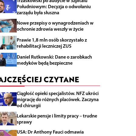
Trzaskowski po audycie w Szpitalu
Południowym: Decyzja o odwołaniu
zarządu była słuszna
Nowe przepisy o wynagrodzeniach w
ochronie zdrowia weszły w życie
Prawie 1,8 mln osób skorzystało z
rehabilitacji leczniczej ZUS
Daniel Rutkowski: Dane o zarobkach
medyków będą bezpieczne
AJCZĘŚCIEJ CZYTANE
Ciągłość opieki specjalistów. NFZ ukróci
migrację do różnych placówek. Zaczyna
od chirurgii
Lekarskie pensje i limity pracy – trudne
sprawy
USA: Dr Anthony Fauci odmawia