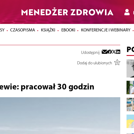
MENEDŻER ZDROWIA
SY
CZASOPISMA
KSIĄŻKI
EBOOKI
KONFERENCJE I WEBINARY
P
Udostępnij
Dodaj do ulubionych
ewie: pracował 30 godzin