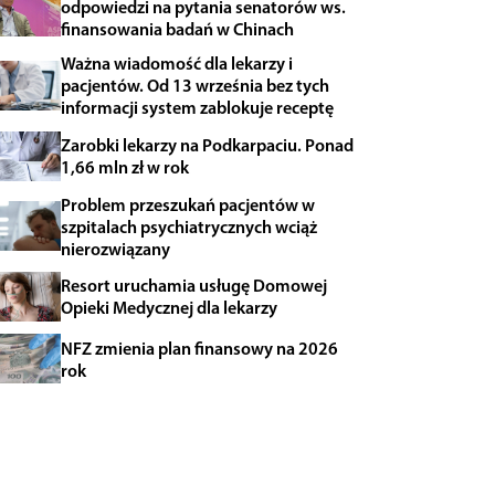
odpowiedzi na pytania senatorów ws.
finansowania badań w Chinach
Ważna wiadomość dla lekarzy i
pacjentów. Od 13 września bez tych
informacji system zablokuje receptę
Zarobki lekarzy na Podkarpaciu. Ponad
1,66 mln zł w rok
Problem przeszukań pacjentów w
szpitalach psychiatrycznych wciąż
nierozwiązany
Resort uruchamia usługę Domowej
Opieki Medycznej dla lekarzy
NFZ zmienia plan finansowy na 2026
rok