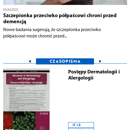
03.04.2025
Szczepionka przeciwko półpaścowi chroni przed
demencją
Nowe badania sugerują, że szczepionka przeciwko
półpaścowi może chronić przed...
<
>
CZASOPISMA
Postępy Dermatologii i
Alergologii
IF 1.8