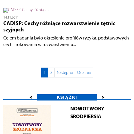
14.11.2011
CADISP: Cechy różniące rozwarstwienie tętnic
szyjnych
Celem badania było określenie profilów ryzyka, podstawowych
cech i rokowania w rozwarstwieniu...
1
2
Następna
Ostatnia
<
>
KSIĄŻKI
NOWOTWORY
ŚRÓDPIERSIA