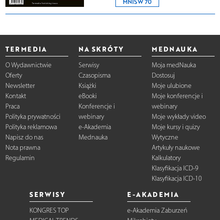
MNISW 70
TERMEDIA
NA SKRÓTY
MEDNAUKA
O Wydawnictwie
Serwisy
Moja medNauka
Oferty
Czasopisma
Dostosuj
Newsletter
Książki
Moje ulubione
Kontakt
eBooki
Moje konferencje i
Praca
Konferencje i
webinary
Polityka prywatności
webinary
Moje wykłady video
Polityka reklamowa
e-Akademia
Moje kursy i quizy
Napisz do nas
Mednauka
Wytyczne
Nota prawna
Artykuły naukowe
Regulamin
Kalkulatory
Klasyfikacja ICD-9
Klasyfikacja ICD-10
SERWISY
E-AKADEMIA
KONGRES TOP
e-Akademia Zaburzeń