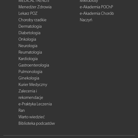
MEDICAL TRENDS
Mikrobioty
Menedżer Zdrowia
e-Akademia POChP
Lekarz POZ
e-Akademia Chorób
Choroby rzadkie
Naczyń
Dermatologia
Diabetologia
Onkologia
Neurologia
Reumatologia
Kardiologia
Gastroenterologia
Pulmonologia
Ginekologia
Kurier Medyczny
Zalecenia i
rekomendacje
e-Praktyka Leczenia
Ran
Warto wiedzieć
Biblioteka podcastów