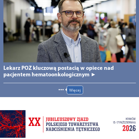
Lekarz POZ kluczową postacią w opiece nad
pacjentem hematoonkologicznym ►
Więcej