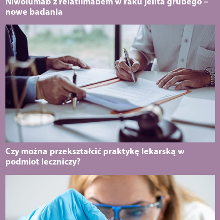
Niwolumab z relatlimabem w raku jelita grubego –
nowe badania
Czy można przekształcić praktykę lekarską w
podmiot leczniczy?