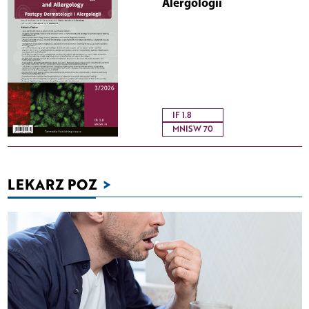
Alergologii
IF 1.8
MNISW 70
LEKARZ POZ
>