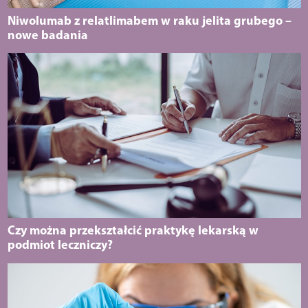
Niwolumab z relatlimabem w raku jelita grubego –
nowe badania
Czy można przekształcić praktykę lekarską w
podmiot leczniczy?