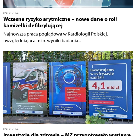
09.08.2026
Wczesne ryzyko arytmiczne – nowe dane o roli
kamizelki defibrylującej
Najnowsza praca poglądowa w Kardiologii Polskiej,
uwzględniająca m.in. wyniki badania...
09.08.2026
Inwestycje dla zdrowia – MZ przygotowało wystawę