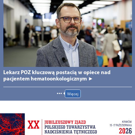
Lekarz POZ kluczową postacią w opiece nad
pacjentem hematoonkologicznym ►
Więcej