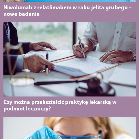
Niwolumab z relatlimabem w raku jelita grubego –
nowe badania
Czy można przekształcić praktykę lekarską w
podmiot leczniczy?