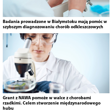
Badania prowadzone w Białymstoku mają pomóc w
szybszym diagnozowaniu chorób odkleszczowych
Grant z NAWA pomoże w walce z chorobami
rzadkimi. Celem stworzenie międzynarodowego
hubu