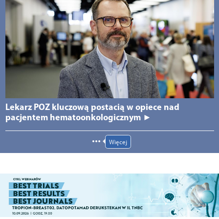
Lekarz POZ kluczową postacią w opiece nad
pacjentem hematoonkologicznym ►
Więcej