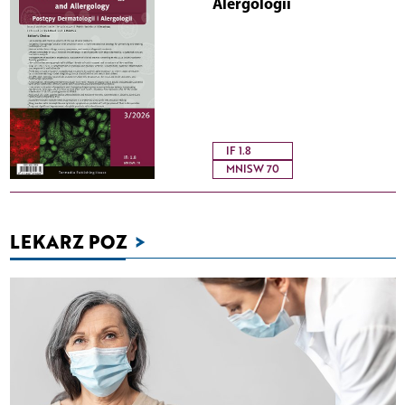
Alergologii
IF 1.8
MNISW 70
LEKARZ POZ
>