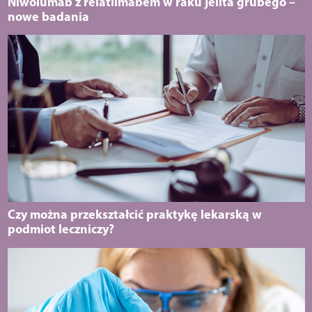
Niwolumab z relatlimabem w raku jelita grubego –
nowe badania
Czy można przekształcić praktykę lekarską w
podmiot leczniczy?