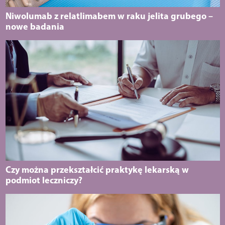
Niwolumab z relatlimabem w raku jelita grubego –
nowe badania
Czy można przekształcić praktykę lekarską w
podmiot leczniczy?