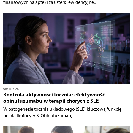
finansowych na apteki za usterki ewidencyjne...
06.08.2026
Kontrola aktywności tocznia: efektywność
obinutuzumabu w terapii chorych z SLE
W patogenezie tocznia układowego (SLE) kluczową funkcję
pełnią limfocyty B. Obinutuzumab,...