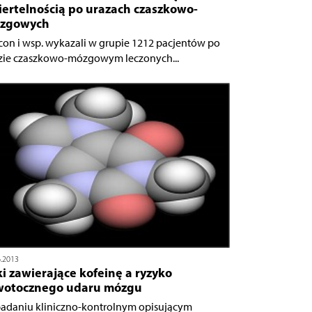
iertelnością po urazach czaszkowo-
zgowych
con i wsp. wykazali w grupie 1212 pacjentów po
zie czaszkowo-mózgowym leczonych...
6.2013
i zawierające kofeinę a ryzyko
wotocznego udaru mózgu
adaniu kliniczno-kontrolnym opisującym