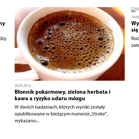
14.0
ny
Wys
si
dzy
Rod
zal
20.05.2013
Błonnik pokarmowy, zielona herbata i
kawa a ryzyko udaru mózgu
W dwóch badaniach, których wyniki zostały
opublikowane w bieżącym numerze „Stroke”,
wykazano...