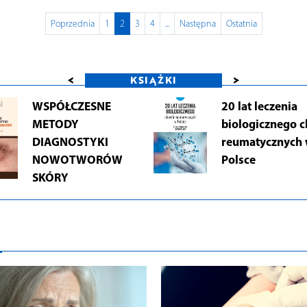
Poprzednia
1
2
3
4
...
Następna
Ostatnia
<
>
KSIĄŻKI
WSPÓŁCZESNE
20 lat leczenia
METODY
biologicznego 
DIAGNOSTYKI
reumatycznych
NOWOTWORÓW
Polsce
SKÓRY