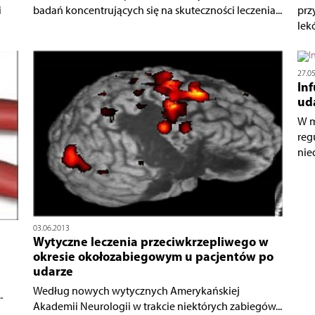
i
badań koncentrujących się na skuteczności leczenia...
prz
lekó
27.0
Inf
uda
W m
reg
nie
03.06.2013
Wytyczne leczenia przeciwkrzepliwego w
okresie okołozabiegowym u pacjentów po
udarze
Według nowych wytycznych Amerykańskiej
.
Akademii Neurologii w trakcie niektórych zabiegów...