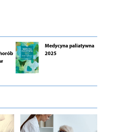
Medycyna paliatywna
AB
chorób
2025
Łu
 w
i 
Wy