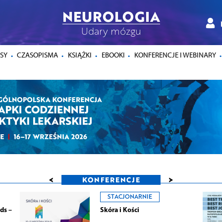
NEUROLOGIA
Udary mózgu
SY
CZASOPISMA
KSIĄŻKI
EBOOKI
KONFERENCJE I WEBINARY
<
>
KONFERENCJE
STACJONARNIE
ds –
Skóra i Kości