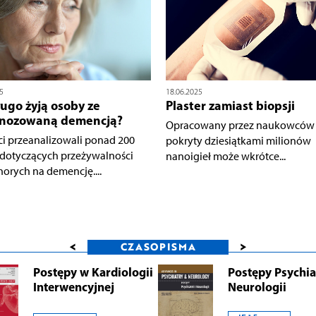
5
18.06.2025
ługo żyją osoby ze
Plaster zamiast biopsji
gnozowaną demencją?
Opracowany przez naukowców p
ci przeanalizowali ponad 200
pokryty dziesiątkami milionów
dotyczących przeżywalności
nanoigieł może wkrótce...
horych na demencję....
<
>
CZASOPISMA
Postępy w Kardiologii
Postępy Psychiat
Interwencyjnej
Neurologii