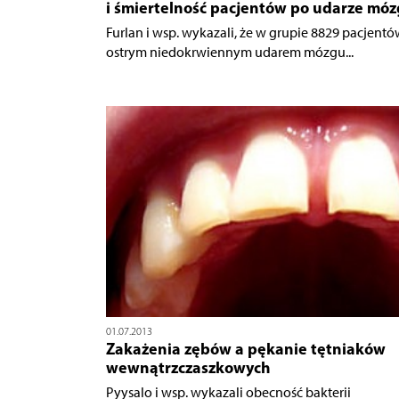
i śmiertelność pacjentów po udarze mó
Furlan i wsp. wykazali, że w grupie 8829 pacjentó
ostrym niedokrwiennym udarem mózgu...
01.07.2013
Zakażenia zębów a pękanie tętniaków
wewnątrzczaszkowych
Pyysalo i wsp. wykazali obecność bakterii