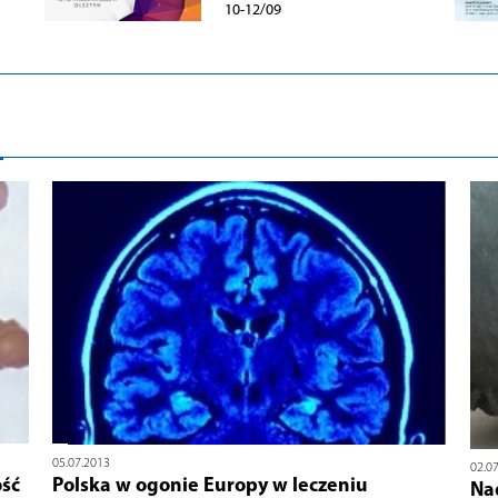
10-12/09
05.07.2013
02.0
ść
Polska w ogonie Europy w leczeniu
Na