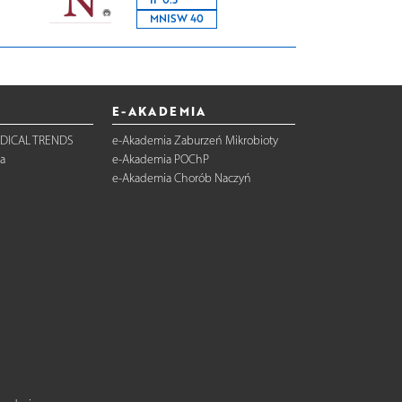
MNISW 40
E-AKADEMIA
DICAL TRENDS
e-Akademia Zaburzeń Mikrobioty
a
e-Akademia POChP
e-Akademia Chorób Naczyń