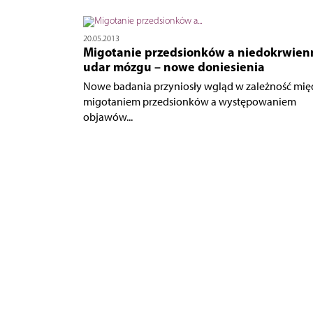
20.05.2013
Migotanie przedsionków a niedokrwien
udar mózgu – nowe doniesienia
Nowe badania przyniosły wgląd w zależność mię
migotaniem przedsionków a występowaniem
objawów...