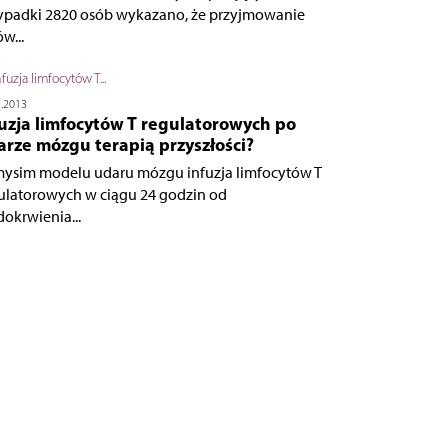
ypadki 2820 osób wykazano, że przyjmowanie
w...
5.2013
uzja limfocytów T regulatorowych po
rze mózgu terapią przyszłości?
ysim modelu udaru mózgu infuzja limfocytów T
ulatorowych w ciągu 24 godzin od
dokrwienia...