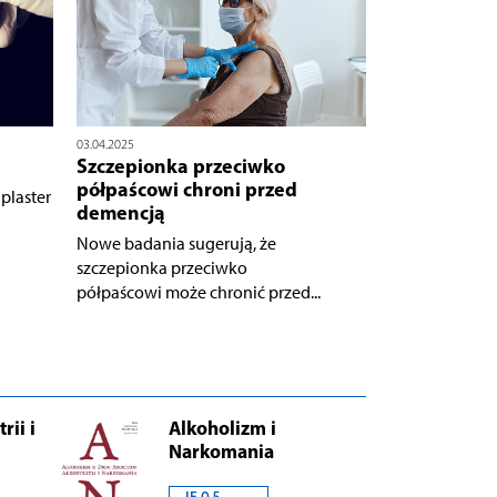
03.04.2025
Szczepionka przeciwko
półpaścowi chroni przed
laster
demencją
Nowe badania sugerują, że
szczepionka przeciwko
półpaścowi może chronić przed...
rii i
Alkoholizm i
Narkomania
IF 0.5