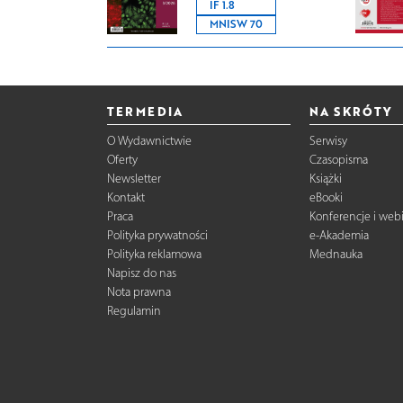
IF 1.8
MNISW 70
TERMEDIA
NA SKRÓTY
O Wydawnictwie
Serwisy
Oferty
Czasopisma
Newsletter
Książki
Kontakt
eBooki
Praca
Konferencje i web
Polityka prywatności
e-Akademia
Polityka reklamowa
Mednauka
Napisz do nas
Nota prawna
Regulamin