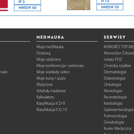
IF 1.5
IF 2
MNISW 70
MNISW 40
MEDNAUKA
SERWISY
Moja medNauka
KONGRES TOP ME
Dostosuj
Menedżer Zdrowi
Moje ulubione
Lekarz POZ
Moje konferencje i webinary
Choroby rzadkie
inary
Moje wykłady video
Dermatologia
Moje kursy i quizy
Diabetologia
Wytyczne
Onkologia
Artykuły naukowe
Neurologia
Kalkulatory
Reumatologia
Klasyfikacja ICD-9
Kardiologia
Klasyfikacja ICD-10
Gastroenterologia
Pulmonologia
Ginekologia
Kurier Medyczny