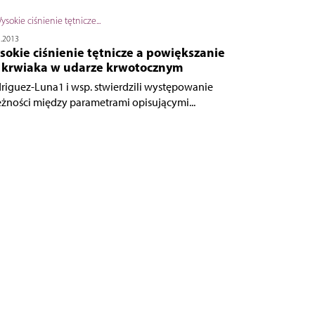
5.2013
okie ciśnienie tętnicze a powiększanie
ę krwiaka w udarze krwotocznym
riguez-Luna1 i wsp. stwierdzili występowanie
eżności między parametrami opisującymi...