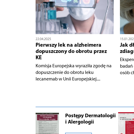
22.04.2025
15.01.202
Pierwszy lek na alzheimera
Jak d
dopuszczony do obrotu przez
zdia
KE
Eksper
Komisja Europejska wyraziła zgodę na
badań 
dopuszczenie do obrotu leku
osób c
lecanemab w Unii Europejskiej....
Postępy Dermatologii
i Alergologii