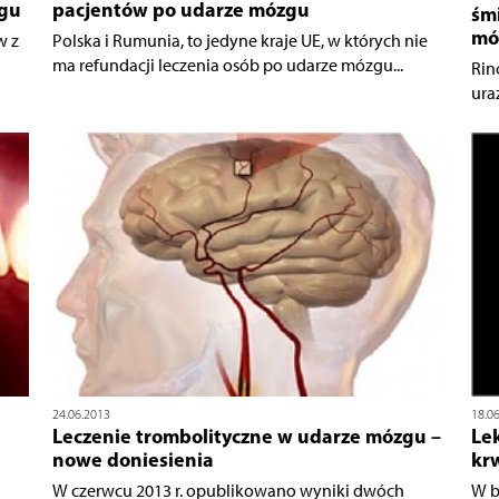
zgu
pacjentów po udarze mózgu
śm
mó
w z
Polska i Rumunia, to jedyne kraje UE, w których nie
ma refundacji leczenia osób po udarze mózgu...
Rin
ura
24.06.2013
18.0
Leczenie trombolityczne w udarze mózgu –
Lek
nowe doniesienia
kr
W czerwcu 2013 r. opublikowano wyniki dwóch
W b