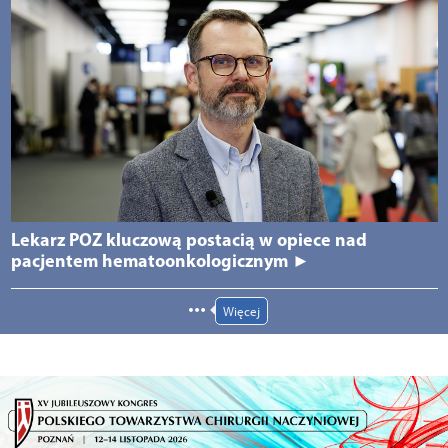
Lekarz POZ kluczową postacią w opiece nad
pacjentem hematoonkologicznym ►
Więcej