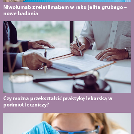
Niwolumab z relatlimabem w raku jelita grubego –
nowe badania
Czy można przekształcić praktykę lekarską w
podmiot leczniczy?